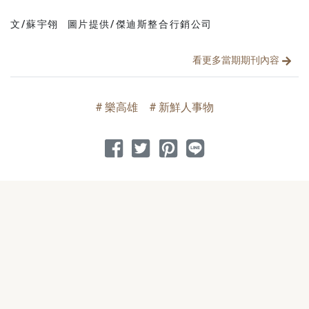
文/蘇宇翎
圖片提供/傑迪斯整合行銷公司
文章分類
分享文章
看更多當期期刊內容
樂高雄
新鮮人事物
分享到 Facebook
分享到 Twitter
分享到 Pinterest
分享到 Line