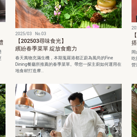
20
2025/03
No.03
【
【202503尋味食光】
禮
搭
繽紛春季菜單 綻放食癒力
樂
岡
春天萬物充滿生機，本期蒐羅港都正蔚為風尚的Fine
更
吃
Dining餐廳所推薦的春季菜單。帶您一探主廚如何運用在
營
地食材打造摩...