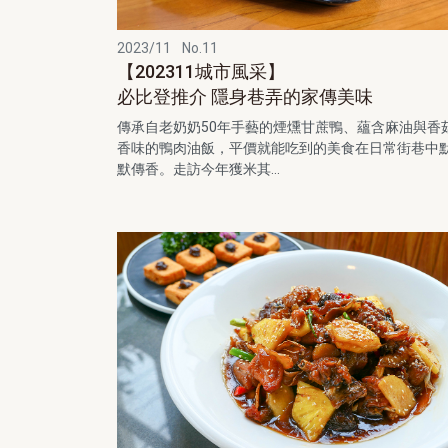
2023/11
No.11
【202311城市風采】
必比登推介 隱身巷弄的家傳美味
傳承自老奶奶50年手藝的煙燻甘蔗鴨、蘊含麻油與香
香味的鴨肉油飯，平價就能吃到的美食在日常街巷中
默傳香。走訪今年獲米其...