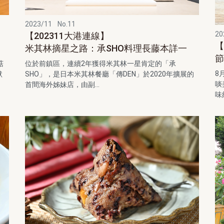
2023/11
No.11
20
【202311大港連線】
【
米其林摘星之路：承SHO料理長藤本詳一
節
菇
位於前鎮區，連續2年獲得米其林一星肯定的「承
8
默
SHO」，是日本米其林餐廳「傳DEN」於2020年擴展的
啖
首間海外姊妹店，由副...
味