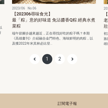
2023/06
No.06
20
【202306尋味食光】
【
最「粽」意的好味道 免沾醬香Q粽 經典水煮
老
菜粽
以
著
端午節腳步越來越近，正在尋找好吃的粽子嗎？本期
初
《高雄畫刊》介紹融合金門特色、海味鮮明的肉粽，以
族
及獲2022年米其林必比登...
雄
1
2
訂閱電子報