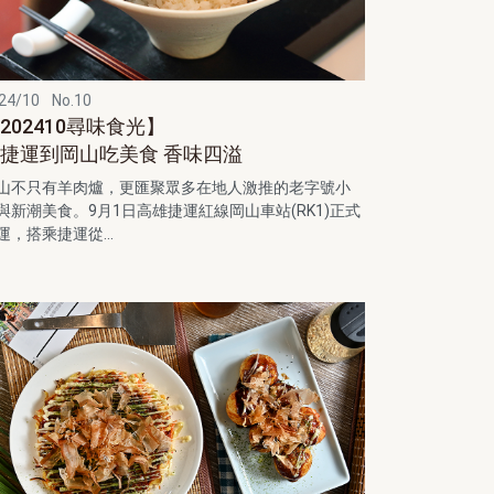
24/10
No.10
202410尋味食光】
捷運到岡山吃美食 香味四溢
山不只有羊肉爐，更匯聚眾多在地人激推的老字號小
與新潮美食。9月1日高雄捷運紅線岡山車站(RK1)正式
運，搭乘捷運從...