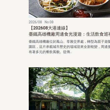
2026/08
No.08
【202608大港連線】
臺鐵高雄機廠周邊食光漫遊：生活飲食巡
臺鐵高雄機廠位於鳳山、苓雅交界處，轉型為親子遊
園區，這片承載城市歷史的場域迎來全新蛻變，周邊
有著多元的餐飲風貌。從傳...