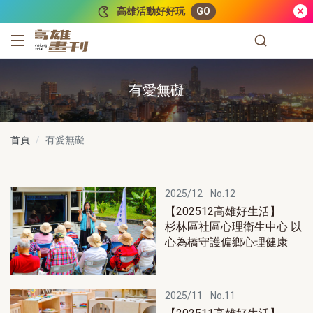
跳到主要內容
高雄活動好好玩
GO
高雄畫刊
有愛無礙
首頁
有愛無礙
2025/12
No.12
【202512高雄好生活】
杉林區社區⼼理衛生中⼼ 以
心為橋守護偏鄉心理健康
2025/11
No.11