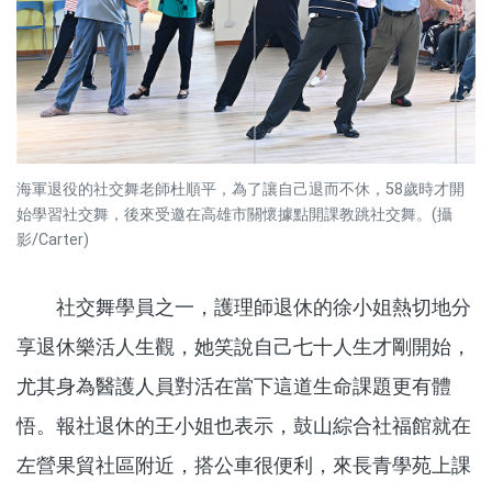
海軍退役的社交舞老師杜順平，為了讓自己退而不休，58歲時才開
始學習社交舞，後來受邀在高雄市關懷據點開課教跳社交舞。(攝
影/Carter)
社交舞學員之一，護理師退休的徐小姐熱切地分
享退休樂活人生觀，她笑說自己七十人生才剛開始，
尤其身為醫護人員對活在當下這道生命課題更有體
悟。報社退休的王小姐也表示，鼓山綜合社福館就在
左營果貿社區附近，搭公車很便利，來長青學苑上課