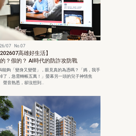
26/07
No.07
202607高雄好生活】
的？假的？ AI時代的防詐攻防戰
AI能夠「變身又變聲」，眼見真的為憑嗎？「媽，我手
掉了，急需轉帳五萬！」螢幕另一頭的兒子神情焦
、聲音熟悉，卻沒想到...