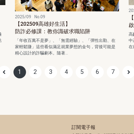
20
2025/09
No.09
【
【202509高雄好生活】
啟
防詐必修課：教你識破求職陷阱
極
高
「年收百萬不是夢」、「無需經驗」、「彈性出勤、在
點
中
家輕鬆賺」這些看似滿足就業夢想的金句，背後可能是
在
精心設計的詐騙劇本。隨著...
1
2
3
4
5
6
7
訂閱電子報