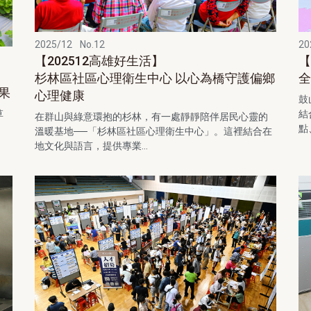
2025/12
No.12
20
【202512高雄好生活】
【
杉林區社區⼼理衛生中⼼ 以心為橋守護偏鄉
全
果
心理健康
鼓
草
結
在群山與綠意環抱的杉林，有一處靜靜陪伴居民心靈的
點
溫暖基地──「杉林區社區⼼理衛生中⼼」。這裡結合在
地文化與語言，提供專業...