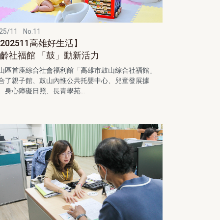
25/11
No.11
202511高雄好生活】
齡社福館 「鼓」動新活力
山區首座綜合社會福利館「高雄市鼓山綜合社福館」
合了親子館、鼓山內惟公共托嬰中心、兒童發展據
、身心障礙日照、長青學苑...