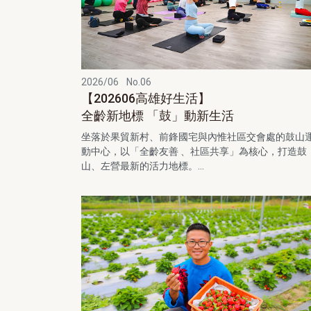
2026/06
No.06
【202606高雄好生活】
全齡新地標 「鼓」動新生活
坐落於果貿新村、前鋒國宅與內惟社區交會處的鼓山
動中心，以「全齡友善 、社區共享」為核心，打造鼓
山、左營最新的活力地標。...