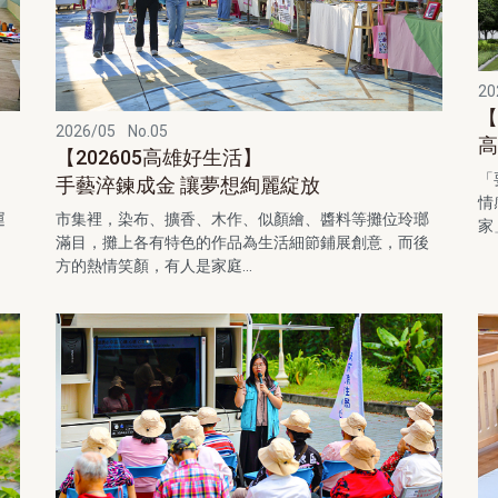
20
【
2026/05
No.05
高
【202605高雄好生活】
「
手藝淬鍊成金 讓夢想絢麗綻放
情
運
市集裡，染布、擴香、木作、似顏繪、醬料等攤位玲瑯
家
滿目，攤上各有特色的作品為生活細節鋪展創意，而後
方的熱情笑顏，有人是家庭...