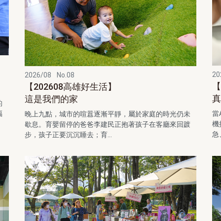
20
2026/08
No.08
【
【202608高雄好生活】
真
這是我們的家
的
當
福
晚上九點，城市的喧囂逐漸平靜，屬於家庭的時光仍未
機
歇息。育嬰留停的爸爸李建民正抱著孩子在客廳來回踱
急
步，孩子正要沉沉睡去；育...