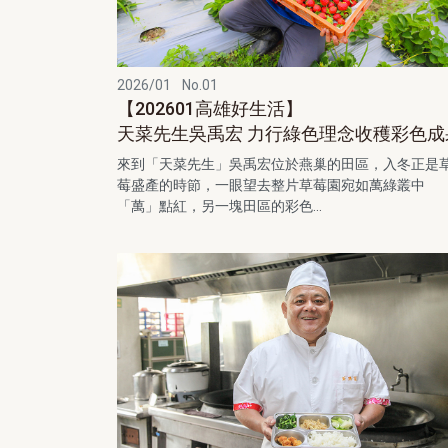
2026/01
No.01
【202601高雄好生活】
天菜先生吳禹宏 力行綠色理念收穫彩色成
來到「天菜先生」吳禹宏位於燕巢的田區，入冬正是
莓盛產的時節，一眼望去整片草莓園宛如萬綠叢中
「萬」點紅，另一塊田區的彩色...