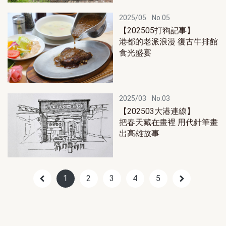
2025/05
No.05
【202505打狗記事】
港都的老派浪漫 復古牛排館
食光盛宴
2025/03
No.03
【202503大港連線】
把春天藏在畫裡 用代針筆畫
出高雄故事
1
2
3
4
5