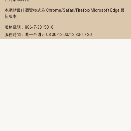
本網站最佳瀏覽模式為 Chrome/Safari/Firefox/Microsoft Edge 最
新版本
服務電話：886-7-3315016
服務時間：週一至週五 08:00-12:00/13:30-17:30
服務地址：80203 高雄市苓雅區四維三路 2 號 2 樓
訂閱電子報
立即填寫 Email，訂閱高雄畫刊電子期刊
訂閱
取消訂閱
訂閱將視為您已了解並同意本站
隱私權政策
此網站受reCAPTCHA和Google保護
隱私政策
和
服務條款
適用。
高雄市政府新聞局Facebook粉絲專頁
高雄市政府Line官方帳號
高雄市政府Instagram官方帳號
高雄市政府Twitter官方帳號
高雄市政府Youtube頻道