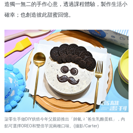
造獨一無二的手作心意，透過課程體驗，製作生活小
確幸；也創造彼此甜蜜回憶。
柒零生手做DIY烘焙今年父親節推出「帥氣ㄡˇ爸生乳酪蛋糕」，內
餡可選擇OREO和雙倍芋泥兩種口味。(攝影/Carter)