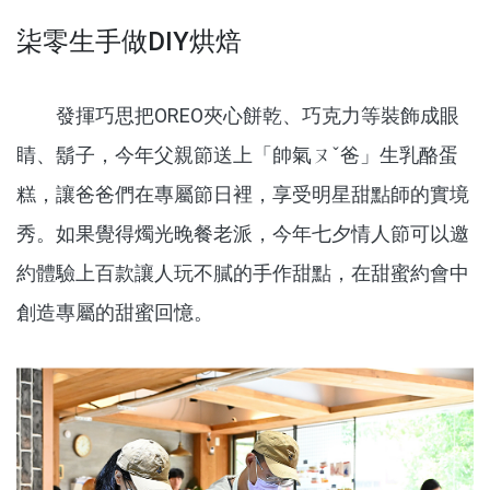
柒零生手做DIY烘焙
發揮巧思把OREO夾心餅乾、巧克力等裝飾成眼
睛、鬍子，今年父親節送上「帥氣ㄡˇ爸」生乳酪蛋
糕，讓爸爸們在專屬節日裡，享受明星甜點師的實境
秀。如果覺得燭光晚餐老派，今年七夕情人節可以邀
約體驗上百款讓人玩不膩的手作甜點，在甜蜜約會中
創造專屬的甜蜜回憶。