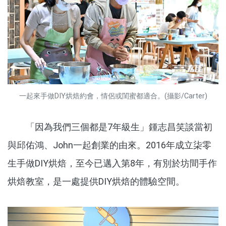
一起來手做DIY烘焙約會，情侶或閨蜜都適合。(攝影/Carter)
「因為我們三個都是7年級生」鍾志昌笑談當初
與邱佑鴻、John一起創業的由來。2016年成立柒零
生手做DIY烘焙，至今已邁入第8年，有別於坊間手作
烘焙教室，是一處提供DIY烘焙的體驗空間。