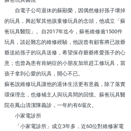
自電子公司退休的蘇顯榮，因偶然修好孫子壞掉
的玩具，興起幫其他孩童修玩具的念頭，他成立「蘇
爸玩具醫院」。自2017年迄今，蘇爸維修逾1500件
玩具，談起難忘的維修經驗，他說曾有顧客將已故爺
爺送給孫子的玩具送修，希望保存爺爺疼愛孫子的心
意；也曾為患有肯納症的小朋友加班趕工修玩具，當
孩子拿到心愛的玩具，開心不已。
蘇爸說維修玩具讓他的退休生活更有意義，除了落實
環保理念，也修補主人與玩具間的回憶。蘇爸玩具醫
院在鳳山清潔隊義診，一年約有6場次。
小家電診所
「小家電診所」成立3年多，近60位對維修家電