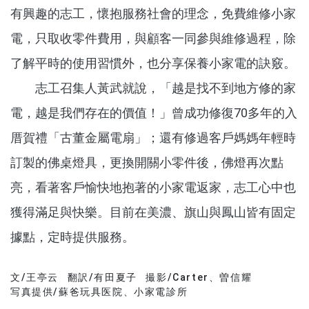
有興趣的志工，懷抱服務社會的理念，免費維修小家
電，只取收零件費用，與顧客一同參與維修過程，除
了解平時的使用習慣外，也分享保養小家電的訣竅。
志工召集人黃武就說，「越是找不到地方修的家
電，越是我們存在的價值！」曾成功修復70多年的入
厝賀禮「古董金屬電扇」；還有修過客戶媽媽年輕時
訂製的佛桌燈具，更換開關小零件後，佛燈再次點
亮，看著客戶愉快地抱著的小家電返家，志工心中也
獲得滿足與快樂。目前在美濃、旗山與鳳山皆有固定
據點，定時提供服務。
文/王亭云
翻訳/有田夏子
撮影/Carter、曽信耀
分享文章
写真提供/蘇爸玩具医院、小家電診所