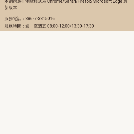
本網站最佳瀏覽模式為 Chrome/Safari/Firefox/Microsoft Edge 最
新版本
服務電話：886-7-3315016
服務時間：週一至週五 08:00-12:00/13:30-17:30
服務地址：80203 高雄市苓雅區四維三路 2 號 2 樓
訂閱電子報
立即填寫 Email，訂閱高雄畫刊電子期刊
訂閱
取消訂閱
訂閱將視為您已了解並同意本站
隱私權政策
此網站受reCAPTCHA和Google保護
隱私政策
和
服務條款
適用。
高雄市政府新聞局Facebook粉絲專頁
高雄市政府Line官方帳號
高雄市政府Instagram官方帳號
高雄市政府Twitter官方帳號
高雄市政府Youtube頻道