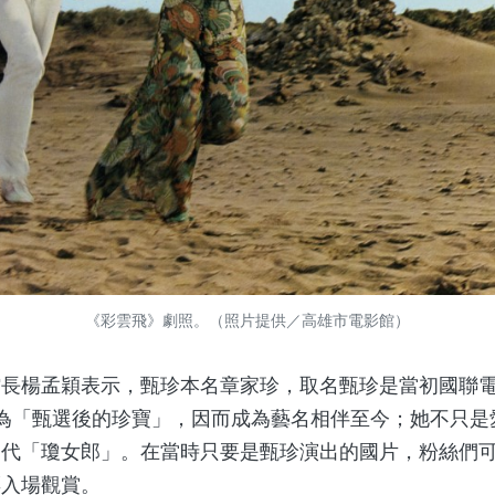
《彩雲飛》劇照。（照片提供／高雄市電影館）
孟穎表示，甄珍本名章家珍，取名甄珍是當初國聯電影在
為「甄選後的珍寶」，因而成為藝名相伴至今；她不只是
一代「瓊女郎」。在當時只要是甄珍演出的國片，粉絲們
票入場觀賞。