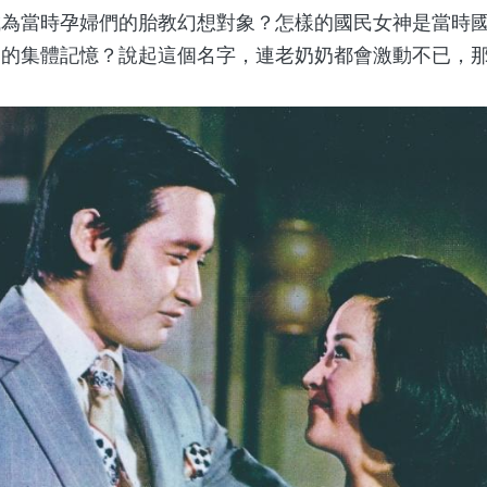
當時孕婦們的胎教幻想對象？怎樣的國民女神是當時國
民的集體記憶？說起這個名字，連老奶奶都會激動不已，