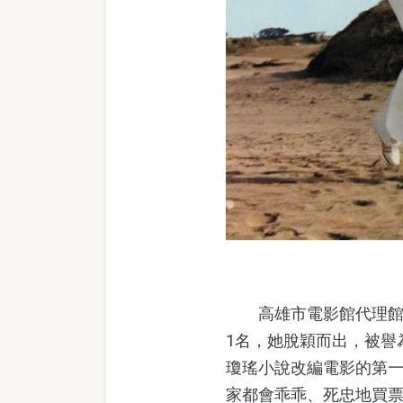
高雄市電影館代理館長楊
1名，她脫穎而出，被譽
瓊瑤小說改編電影的第
家都會乖乖、死忠地買