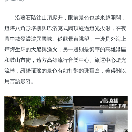
沿著石階往山頂爬升，眼前景色也越來越開闊，
燈塔八角形塔樓與巴洛克式圓頂經過燈光投射，在夜
幕中散發濃濃異國味。從觀景台眺望，一邊是外海上
燁燁生輝的大船與漁火，另一邊則是繁華的高雄港區
和鼓山市街，遠方高雄流行音樂中心、旅運中心燈光
流轉，繽紛璀璨的景色有如打翻的珠寶盒，美得難以
用言語形容。