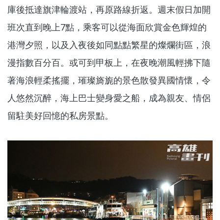
庫後抵達旗津輪渡站，再原路線折返。週末假日加開
班次直到晚上7點，乘客可以從海面欣賞金色輝煌的
港灣夕照，以及入夜後如同點點繁星的燦爛街區，浪
漫指數百分百。或可到甲板上，在夜晚潮風輕拂下隨
著海浪輕柔搖擺，璀璨旖旎的景色散發異國情懷，令
人悠然沉醉，海上巴士變身愛之船，成為親友、情侶
留駐美好回憶的私房景點。