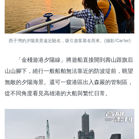
西子灣的夕陽美景遠近馳名，吸引遊客慕名而來。(攝影/Carter)
「金棧遊港夕陽線」將遊船直接開到壽山跟旗后
山山腳下，繞行一般船舶無法靠近的防波堤前，眺望
無敵的夕陽海景。還可一窺港區出入森嚴的管制區，
從不同角度看見高雄港的大船與繁忙日常。