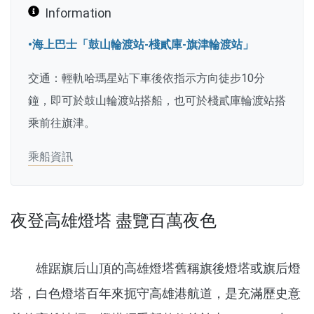
Information
•海上巴士「鼓山輪渡站-棧貳庫-旗津輪渡站」
交通：輕軌哈瑪星站下車後依指示方向徒步10分
鐘，即可於鼓山輪渡站搭船，也可於棧貳庫輪渡站搭
乘前往旗津。
乘船資訊
夜登高雄燈塔 盡覽百萬夜色
雄踞旗后山頂的高雄燈塔舊稱旗後燈塔或旗后燈
塔，白色燈塔百年來扼守高雄港航道，是充滿歷史意