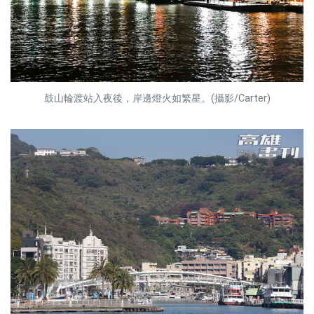
鼓山輪渡站入夜後，岸邊燈火如繁星。(攝影/Carter)