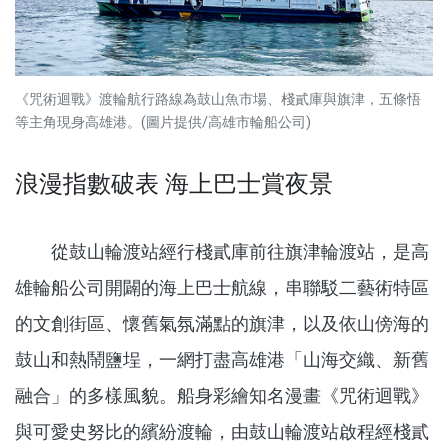
《咒術迴戰》渡輪航行路線為鼓山魚市場、棧貳庫與旗津，五條悟
等主角現身高雄港。(圖片提供/高雄市輪船公司)
浪漫指數破表 海上巴士賞夜景
從鼓山輪渡站經行棧貳庫前往旗津輪渡站，是高
雄輪船公司開闢的海上巴士航線，串聯駁二藝術特區
的文創街區、懷舊氣氛滿點的旗津，以及依山傍海的
鼓山和熱鬧鹽埕，一網打盡高雄港「山海交織、新舊
融合」的多樣風貌。船身彩繪知名漫畫《咒術迴戰》
與可愛史努比的繽紛渡輪，由鼓山輪渡站啟程經棧貳