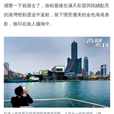
感覺一下就過去了，旅程最後在滿天彩霞與陸續點亮
的港灣燈影護送中返航，留下愜意優美的金色海港身
影，烙印在旅人腦海中。
從海上角度看高雄港灣周邊建築景觀，又是不一樣的感受。(攝