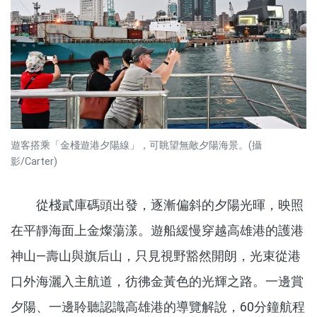
遊客搭乘「金棧遊港夕陽線」，可眺望無敵夕陽海景。(攝
影/Carter)
從棧貳庫碼頭出發，逐漸偏斜的夕陽光暉，映照
在平靜海面上金燦蕩漾。遊船緩慢穿越高雄港的護港
神山—壽山與旗后山，只見視野豁然開朗，光束從港
口外海灑入主航道，彷彿金黃色的光輝之路。一邊賞
夕陽、一邊聆聽認識高雄港的導覽解說，60分鐘航程