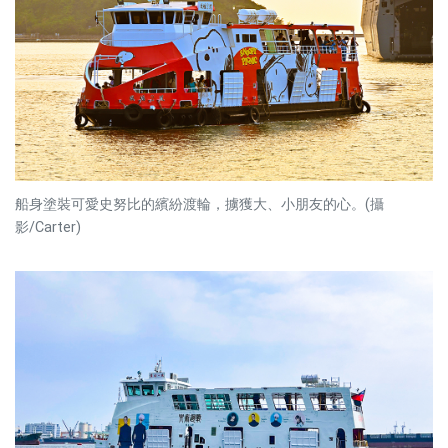
船身塗裝可愛史努比的繽紛渡輪，擄獲大、小朋友的心。(攝
影/Carter)