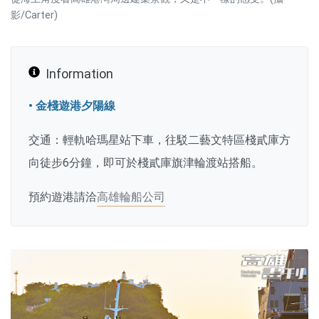
影/Carter)
Information
• 金棧遊港夕陽線
交通：輕軌哈瑪星站下車，往駁二藝文特區棧貳庫方
向徒步6分鐘，即可於棧貳庫旗津輪渡站搭船。
預約遊港請洽
高雄輪船公司