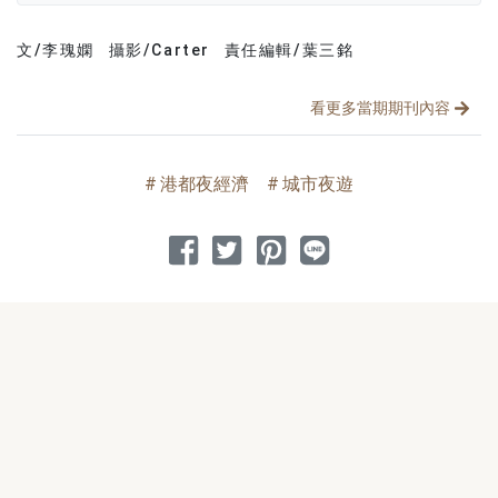
文/李瑰嫻
攝影/Carter
責任編輯/葉三銘
文章分類
分享文章
看更多當期期刊內容
港都夜經濟
城市夜遊
分享到 Facebook
分享到 Twitter
分享到 Pinterest
分享到 Line