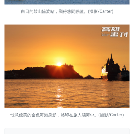
白日的鼓山輪渡站，顯得悠閒靜謐。(攝影/Carter)
愜意優美的金色海港身影，烙印在旅人腦海中。(攝影/Carter)