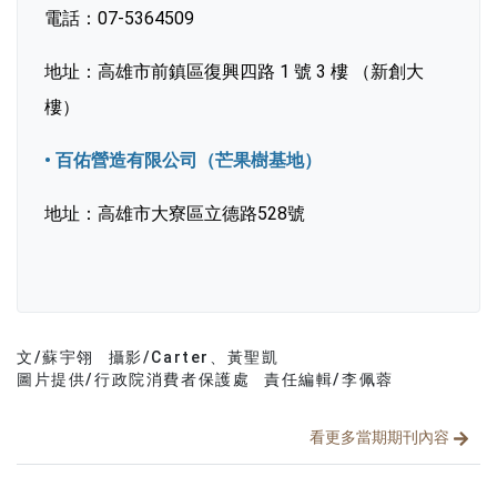
電話：07-5364509
地址：高雄市前鎮區復興四路 1 號 3 樓 （新創大
樓）
• 百佑營造有限公司（芒果樹基地）
地址：高雄市大寮區立德路528號
文/蘇宇翎
攝影/Carter、黃聖凱
文章分類
分享文章
圖片提供/行政院消費者保護處
責任編輯/李佩蓉
看更多當期期刊內容