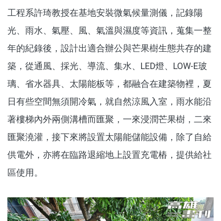
工程系許琦教授在基地安裝微氣候量測儀，記錄陽
光、雨水、氣壓、風、氣溫與濕度等資訊，蒐集一整
年的紀錄後，設計出適合辦公與芒果樹生態共存的建
築，從通風、採光、導流、集水、
LED
燈、
LOW-E
玻
璃、省水器具、太陽能板等，都融合在建築物裡，夏
日有些空間無須開冷氣，就自然涼風入室，雨水能沿
著樓梯內外兩側溝槽而匯聚，一來浸潤芒果樹，二來
匯聚澆灌，接下來將設置太陽能儲能設備，除了自給
供電外，亦將在臨路退縮地上設置充電樁，提供給社
區使用。