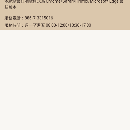
本網站最佳瀏覽模式為 Chrome/Safari/Firefox/Microsoft Edge 最
新版本
服務電話：886-7-3315016
服務時間：週一至週五 08:00-12:00/13:30-17:30
服務地址：80203 高雄市苓雅區四維三路 2 號 2 樓
訂閱電子報
立即填寫 Email，訂閱高雄畫刊電子期刊
訂閱
取消訂閱
訂閱將視為您已了解並同意本站
隱私權政策
此網站受reCAPTCHA和Google保護
隱私政策
和
服務條款
適用。
高雄市政府新聞局Facebook粉絲專頁
高雄市政府Line官方帳號
高雄市政府Instagram官方帳號
高雄市政府Twitter官方帳號
高雄市政府Youtube頻道