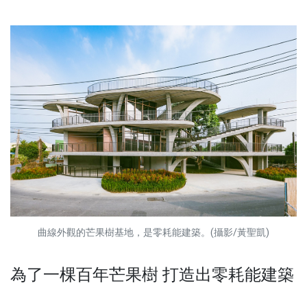
曲線外觀的芒果樹基地，是零耗能建築。(攝影/黃聖凱)
為了一棵百年芒果樹 打造出零耗能建築