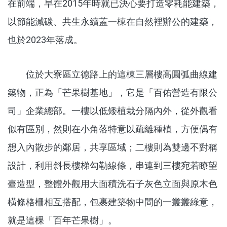
在前端，早在2015年時就已決心要打造零耗能建築，
以節能減碳、共生永續蓋一棟在自然裡辦公的建築，
也於
2023
年落成。
位於大寮區立德路上的這棟三層樓高圓弧曲線建
築物，正為「芒果樹基地」，它是「百佑營造有限公
司」企業總部。一樓以低矮植栽分隔內外，從外觀看
似有區別，然則在小角落特意以疏離種植，方便偶有
想入內散步的鄰居，共享區域；二樓則為雙邊不對稱
設計，利用斜長樓梯勾勒線條，串連到三樓宛若瞭望
臺造型，整體外觀用大面積洗石子灰色立面與原木色
橫條格柵相互搭配，包裹建築物中間的一叢叢綠意，
就是這棵「百年芒果樹」。