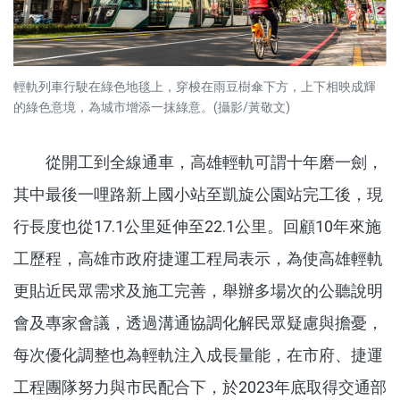
輕軌列車行駛在綠色地毯上，穿梭在雨豆樹傘下方，上下相映成輝
的綠色意境，為城市增添一抹綠意。(攝影/黃敬文)
從開工到全線通車，高雄輕軌可謂十年磨一劍，
其中最後一哩路新上國小站至凱旋公園站完工後，現
行長度也從
17.1
公里延伸至
22.1
公里。回顧
10
年來施
工歷程，高雄市政府捷運工程局表示，為使高雄輕軌
更貼近民眾需求及施工完善，舉辦多場次的公聽說明
會及專家會議，透過溝通協調化解民眾疑慮與擔憂，
每次優化調整也為輕軌注入成長量能，在市府、捷運
工程團隊努力與市民配合下，於2023年底取得交通部