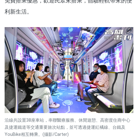
免費搭乘優惠，歡迎民眾來搭乘，體驗輕軌帶來的便
利新生活。
沿線共設置38座車站，串聯醫療服務、休閒遊憩、高密度住商中心
及捷運鐵道等交通重要旅次站點，並可透過捷運紅橘線、台鐵及
YouBike相互轉乘。(攝影/Carter)