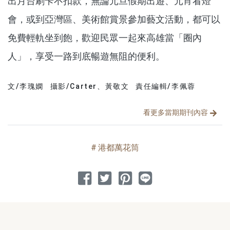
出月台刷卡不扣款，無論元旦假期出遊、元宵看燈
會，或到亞灣區、美術館賞景參加藝文活動，都可以
免費輕軌坐到飽，歡迎民眾一起來高雄當「圈內
人」，享受一路到底暢遊無阻的便利。
文/李瑰嫻
攝影/Carter、黃敬文
責任編輯/李佩蓉
文章分類
分享文章
看更多當期期刊內容
港都萬花筒
分享到 Facebook
分享到 Twitter
分享到 Pinterest
分享到 Line