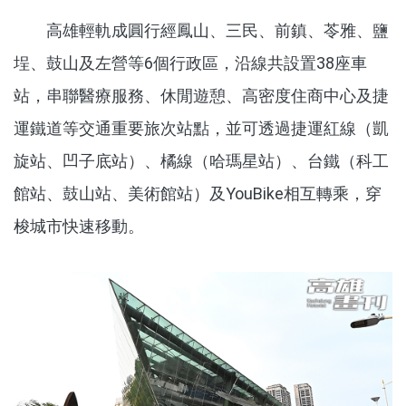
高雄輕軌成圓行經鳳山、三民、前鎮、苓雅、鹽
埕、鼓山及左營等
6
個行政區，沿線共設置
38
座車
站，串聯醫療服務、休閒遊憩、高密度住商中心及捷
運鐵道等交通重要旅次站點，並可透過捷運紅線（凱
旋站、凹子底站）、橘線（哈瑪星站）、台鐵（科工
館站、鼓山站、美術館站）及
YouBike
相互轉乘，穿
梭城市快速移動。