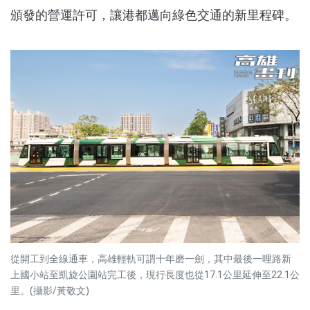
頒發的營運許可，讓港都邁向綠色交通的新里程碑。
從開工到全線通車，高雄輕軌可謂十年磨一劍，其中最後一哩路新
上國小站至凱旋公園站完工後，現行長度也從17.1公里延伸至22.1公
里。(攝影/黃敬文)