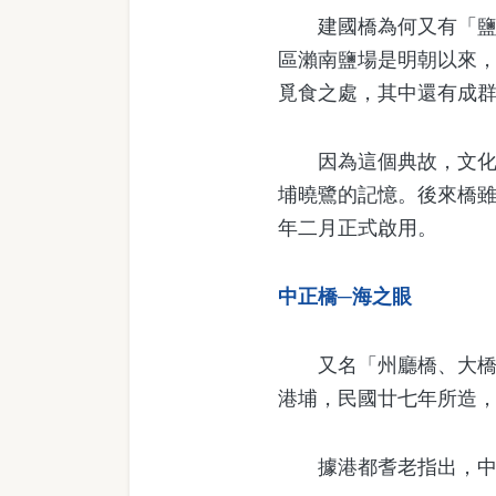
建國橋為何又有「鹽埔
區瀨南鹽場是明朝以來
覓食之處，其中還有成
因為這個典故，文化愛
埔曉鷺的記憶。後來橋雖
年二月正式啟用。
中正橋─海之眼
又名「州廳橋、大橋」
港埔，民國廿七年所造
據港都耆老指出，中正