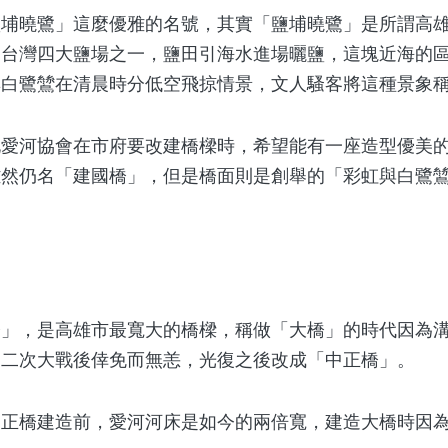
曉鷺」這麼優雅的名號，其實「鹽埔曉鷺」是所謂高雄
，台灣四大鹽場之一，鹽田引海水進場曬鹽，這塊近海的
群白鷺鷥在清晨時分低空飛掠情景，文人騷客將這種景象
河協會在市府要改建橋樑時，希望能有一座造型優美的
然仍名「建國橋」，但是橋面則是創舉的「彩虹與白鷺鷥
，是高雄市最寬大的橋樑，稱做「大橋」的時代因為溝
，二次大戰後倖免而無恙，光復之後改成「中正橋」。
橋建造前，愛河河床是如今的兩倍寬，建造大橋時因為