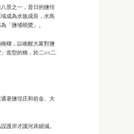
八景之一，昔日的鹽埕
區域成為水族成長，水鳥
稱為「鹽埔曉鷺」。
橋樑，以喚醒大家對鹽
」造型的橋，於二○○二
通著鹽埕庄和前金、大
設護岸才讓河床縮減。