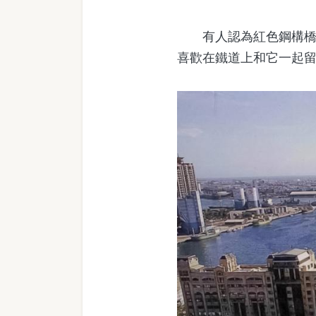
有人認為紅色鋼構橋太
喜歡在鐵道上和它一起