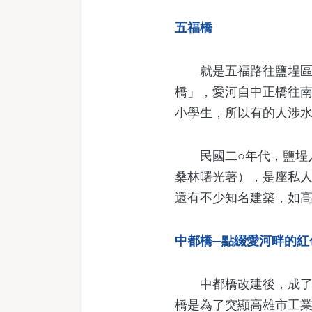
五福橋
就是五福路往鹽埕區的
橋」，愛河自中正橋往
小學生，所以有的人涉
民國二○年代，鹽埕人
桑林曙光著），是座私
還有不少知名建築，如
中都橋─點綴愛河畔的紅
中都橋改建後，成了愛
橋是為了突顯高雄市工