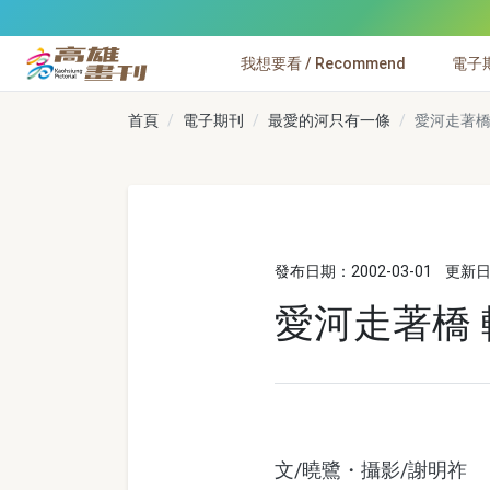
跳到主要內容
我想要看 / Recommend
電子期刊
高雄畫刊
首頁
電子期刊
最愛的河只有一條
愛河走著橋
發布日期：2002-03-01
更新日期
愛河走著橋
文/曉鷺・攝影/謝明祚