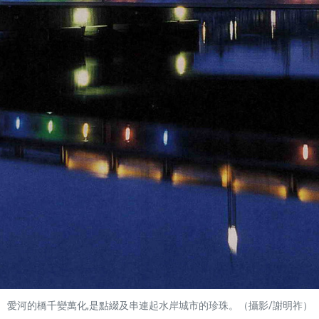
愛河的橋千變萬化,是點綴及串連起水岸城市的珍珠。（攝影/謝明祚）