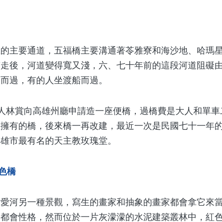
主要通道，五福橋主要溝通著苓雅寮和海沙地、哈瑪星
南走後，河道變得寬又淺，六、七十年前的這段河道阻礙
水而過，有的人坐渡船而過。
林賞向高雄州廳申請造一座便橋，過橋費是大人和單車
人擁有的橋，後來橋一再改建，最近一次是民國七十一年
高雄市最有名的天主教玫瑰堂。
色橋
河另一種景觀，寫生的畫家和抽象的畫家都會拿它來當
業都會性格，然而位於一片灰濛濛的水泥建築叢林中，紅