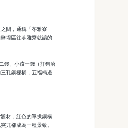
之間，通稱「苓雅寮
由鹽埕區往苓雅寮就讀的
二錢、小孩一錢（打狗滄
的三孔鋼樑橋，五福橋邊
題材，紅色的單拱鋼構
色突兀卻成為一種景致。