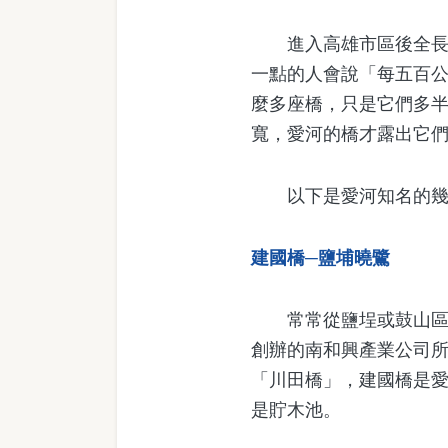
進入高雄市區後全長只
一點的人會說「每五百
麼多座橋，只是它們多
寬，愛河的橋才露出它
以下是愛河知名的幾
建國橋─鹽埔曉鷺
常常從鹽埕或鼓山區經
創辦的南和興產業公司
「川田橋」，建國橋是
是貯木池。