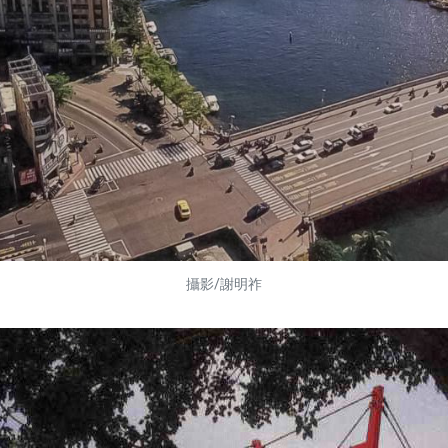
攝影/謝明祚