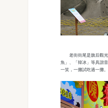
老街街尾是旗后觀光市
魚」、「韓冰」等具諧
一笑，一攤試吃過一攤