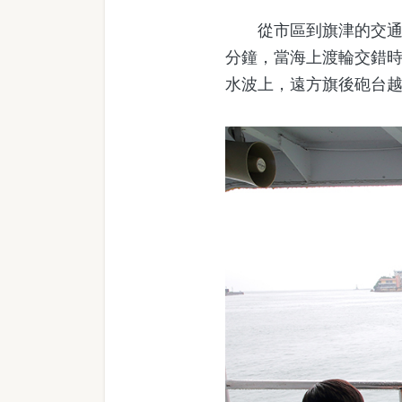
從市區到旗津的交通方
分鐘，當海上渡輪交錯
水波上，遠方旗後砲台