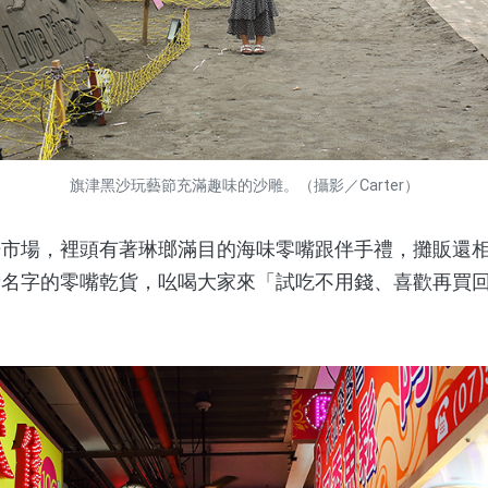
旗津黑沙玩藝節充滿趣味的沙雕。（攝影／Carter）
場，裡頭有著琳瑯滿目的海味零嘴跟伴手禮，攤販還相
音名字的零嘴乾貨，吆喝大家來「試吃不用錢、喜歡再買
。