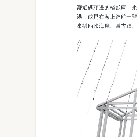
鄰近碼頭邊的棧貳庫，
港，或是在海上巡航一
來搭船吹海風、賞古蹟