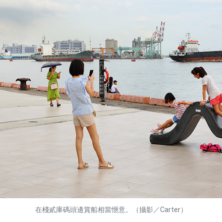
在棧貳庫碼頭邊賞船相當愜意。（攝影／Carter）