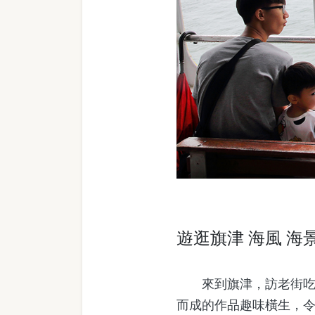
遊逛旗津 海風 海
來到旗津，訪老街吃小
而成的作品趣味橫生，