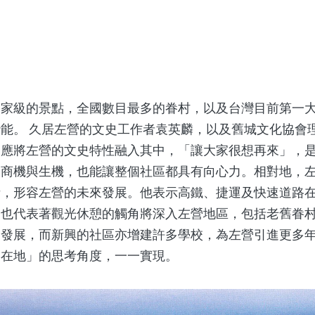
級的景點，全國數目最多的眷村，以及台灣目前第一大
能。 久居左營的文史工作者袁英麟，以及舊城文化協會
，應將左營的文史特性融入其中，「讓大家很想再來」，
來商機與生機，也能讓整個社區都具有向心力。相對地，
話，形容左營的未來發展。他表示高鐵、捷運及快速道路
，也代表著觀光休憩的觸角將深入左營地區，包括老舊眷
動發展，而新興的社區亦增建許多學校，為左營引進更多
「在地」的思考角度，一一實現。