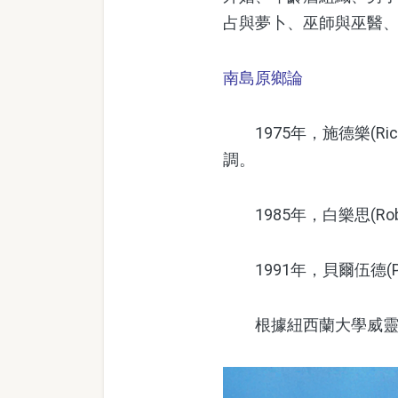
占與夢卜、巫師與巫醫
南島原鄉論
1975年，施德樂(Richar
調。
1985年，白樂思(Ro
1991年，貝爾伍德(Pe
根據紐西蘭大學威靈頓