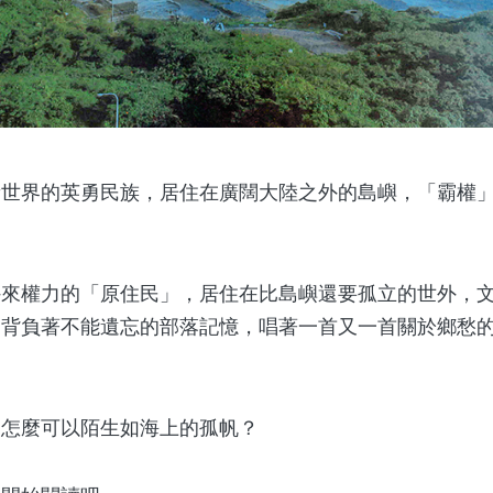
界的英勇民族，居住在廣闊大陸之外的島嶼，「霸權」
權力的「原住民」，居住在比島嶼還要孤立的世外，文
，背負著不能遺忘的部落記憶，唱著一首又一首關於鄉愁
麼可以陌生如海上的孤帆？