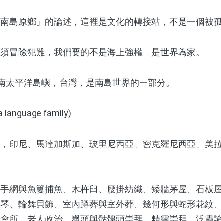
「南島原鄉」的論述，這裡是文化的轉接站，不是一個被
必須冒險犯難，我們要的不是海上強權，是世界為家。
ia)指南太平洋島嶼，台灣，是南島世界的一部分。
anguage family)
印尼、馬達加斯加、玻里尼西亞、密克羅尼西亞、美拉
網與魚簍捕魚、木杵臼、腰掛紡織、矮牆茅屋、石板屋
弓琴、輪舞貝飾、室內蹲葬與室外葬、幾何形與蛇形花紋
子會所、老人政治、獵頭與骷髏頭崇拜、精靈崇拜、泛靈