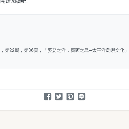
開始閱讀吧。
6月，第22期，第36頁，「婆娑之洋，廣袤之島─太平洋島嶼文化
分享文章
分享到 Facebook
分享到 Twitter
分享到 Pinterest
分享到 Line