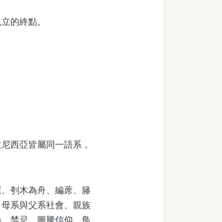
孤立的終點。
尼西亞皆屬同一語系，
、刳木為舟、編蓆、籐
、母系與父系社會、親族
論、禁忌、圖騰信仰、鳥