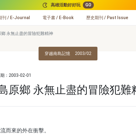
高雄活動好好玩
GO
 / E-Journal
電子書 / E-Book
歷史期刊 / Past Issue
原鄉 永無止盡的冒險犯難精神
穿越南島記憶
2003/02
：2003-02-01
南島原鄉 永無止盡的冒險犯難
潮流而來的外在衝擊。