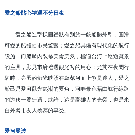
愛之船貼心禮遇不分日夜
愛之船造型採圓錘狀有別於一般船體外型，圓滑
可愛的船體使市民驚豔；愛之船具備有現代化的航行
設施，而船艙內裝修美侖美奐，極適合河上巡遊賞景
的座具，顯見市府禮遇觀光客的用心；尤其在夜間行
駛時，亮麗的燈光映照在粼粼河面上煞是迷人，愛之
船己是愛河觀光熱潮的要角，河畔景色藉由航行線路
的游移一覽無遺，或許，這是高雄人的光榮，也是來
自外縣市友人羨慕的享受。
愛河曼波