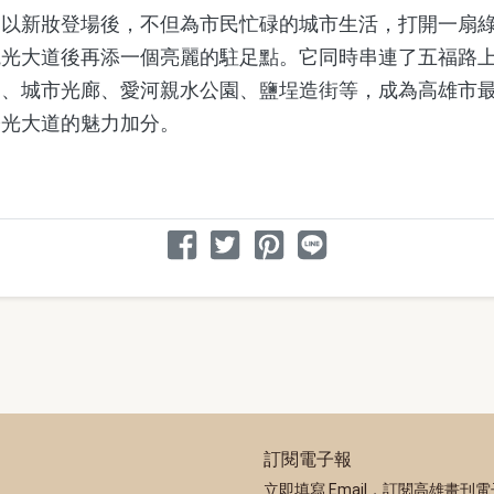
新妝登場後，不但為市民忙碌的城市生活，打開一扇綠
觀光大道後再添一個亮麗的駐足點。它同時串連了五福路
道、城市光廊、愛河親水公園、鹽埕造街等，成為高雄市
際光大道的魅力加分。
分享文章
分享到 Facebook
分享到 Twitter
分享到 Pinterest
分享到 Line
訂閱電子報
立即填寫 Email，訂閱高雄畫刊