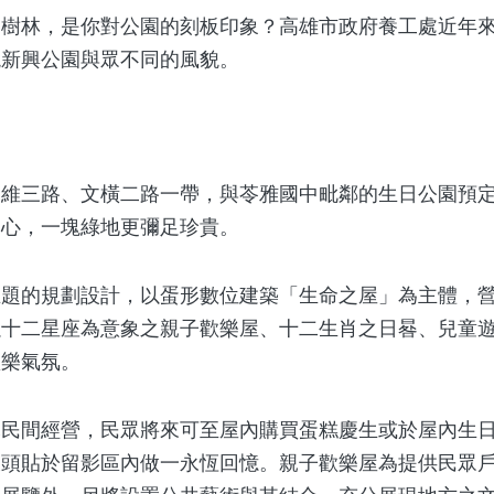
林，是你對公園的刻板印象？高雄市政府養工處近年來
現新興公園與眾不同的風貌。
三路、文橫二路一帶，與苓雅國中毗鄰的生日公園預定地
中心，一塊綠地更彌足珍貴。
的規劃設計，以蛋形數位建築「生命之屋」為主體，營
以十二星座為意象之親子歡樂屋、十二生肖之日晷、兒童
歡樂氣氛。
間經營，民眾將來可至屋內購買蛋糕慶生或於屋內生日
頭貼於留影區內做一永恆回憶。親子歡樂屋為提供民眾戶