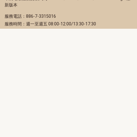
新版本
服務電話：886-7-3315016
服務時間：週一至週五 08:00-12:00/13:30-17:30
服務地址：80203 高雄市苓雅區四維三路 2 號 2 樓
訂閱電子報
立即填寫 Email，訂閱高雄畫刊電子期刊
訂閱
取消訂閱
訂閱將視為您已了解並同意本站
隱私權政策
此網站受reCAPTCHA和Google保護
隱私政策
和
服務條款
適用。
高雄市政府新聞局Facebook粉絲專頁
高雄市政府Line官方帳號
高雄市政府Instagram官方帳號
高雄市政府Twitter官方帳號
高雄市政府Youtube頻道