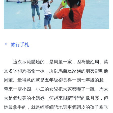
＊ 旅行手札
這次示範體驗的，是周董一家，因為他姓周、英
文名字和周杰倫一樣，所以馬自達家族的朋友都叫他
周董。最得意的就是五年級卻長得一副七年級的臉，
帶來一雙小四、小二的女兒把大家都嚇了一跳。周太
太是個甜美的小媽媽，笑起來眼睛彎彎的像月亮，但
她最拿手的，就是輕聲細語地讓兩個調皮的孩子乖乖