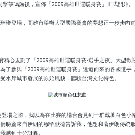
f等四人共同擊鼓鳴鑼後，宣佈「2009高雄世運暖身賽」正式開始。
璨登場，高雄市舉辦大型國際賽會的夢想正一步步向前
精心規劃了「2009高雄世運暖身賽-選手之夜」大型歡
為了參與「2009高雄世運暖身賽」遠道而來的各國選手
感受水岸城市發展的原始風貌，體驗台灣文化特色。
賽登場之際，我以為在比賽的場合會見到一群戴著白色小
俊俏臉龐來自伊朗的穆罕默德告訴我，他想和著伊朗傳統
，我感到十分訝異。