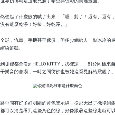
，世界彷彿就是這般充滿了希望與色彩的美麗畫面。
想起了什麼般的喊了出來，「喔，對了！還有、還有，
都沒有這麼乾淨！好棒，好乾淨。」
球，汽車、手機甚至傢俱，但多少總給人一點冰冷的感
的繽紛鮮豔。
裡都會看到HELLO KITTY，我確定。」對於同樣來
電子樂音的會場，一時之間彷彿也被她這番見解給震醒了
中間有好多好明顯的黃色警示線，從那天出了機場到飯
上都可以清楚看到這些黃色的線，好像跟著這些線走就可