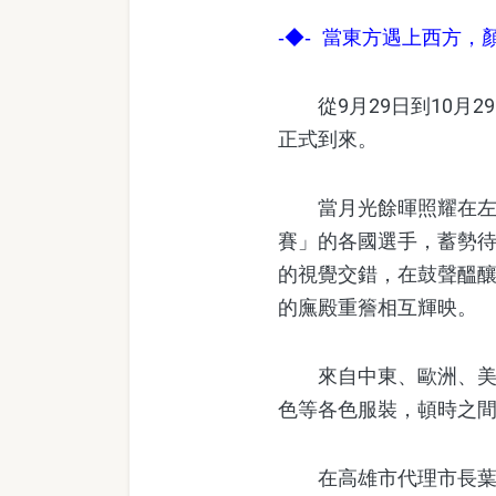
-◆- 當東方遇上西方
從9月29日到10月2
正式到來。
當月光餘暉照耀在左營
賽」的各國選手，蓄勢
的視覺交錯，在鼓聲醞
的廡殿重簷相互輝映。
來自中東、歐洲、美洲
色等各色服裝，頓時之
在高雄市代理市長葉菊