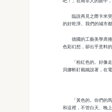
吧！」在南非人的眼中
臨說再見之際卡米突然
的好乾淨。我們的城市
德國的工藝美學席捲全
色彩幻想，卻出乎意料
「粉紅色的。好像走到哪
貝娜斬釘截鐵說著，在
「黃色的。你們的馬路
和這裡，不管白天、晚