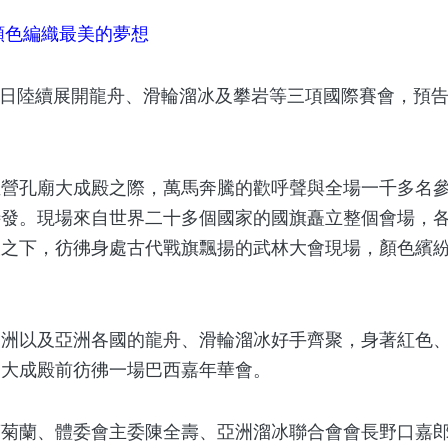
，顏色編織最美的夢想
9日陸續展開龍舟、滑輪溜冰及攀岩等三項國際賽會，預告了
孔廟大成殿之際，萬馬奔騰的歡呼聲與全場一千多名參與
待發。現場來自世界二十多個國家的國旗矗立整個會場，
釀之下，彷彿身處古代戰旗飄揚的武林大會現場，顏色繽
以及亞洲各國的龍舟、滑輪溜冰好手齊聚，身著紅色、
間大成殿前彷彿一場巴西嘉年華會。
蘭、體委會主委陳全壽、亞洲溜冰聯合會會長野口嘉郎