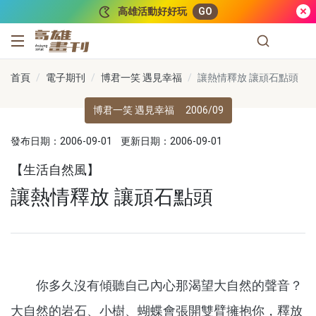
跳到主要內容
高雄活動好好玩
GO
高雄畫刊
首頁
電子期刊
博君一笑 遇見幸福
讓熱情釋放 讓頑石點頭
博君一笑 遇見幸福
2006/09
發布日期：2006-09-01
更新日期：2006-09-01
【生活自然風】
讓熱情釋放 讓頑石點頭
你多久沒有傾聽自己內心那渴望大自然的聲音？
大自然的岩石、小樹、蝴蝶會張開雙臂擁抱你，釋放