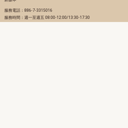
服務電話：886-7-3315016
服務時間：週一至週五 08:00-12:00/13:30-17:30
服務地址：80203 高雄市苓雅區四維三路 2 號 2 樓
訂閱電子報
立即填寫 Email，訂閱高雄畫刊電子期刊
訂閱
取消訂閱
訂閱將視為您已了解並同意本站
隱私權政策
此網站受reCAPTCHA和Google保護
隱私政策
和
服務條款
適用。
高雄市政府新聞局Facebook粉絲專頁
高雄市政府Line官方帳號
高雄市政府Instagram官方帳號
高雄市政府Twitter官方帳號
高雄市政府Youtube頻道
高雄市政府新聞局