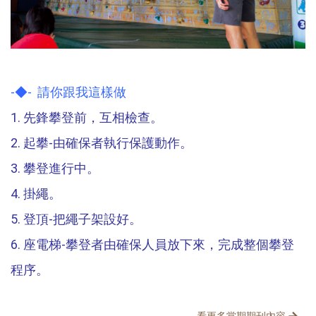
-◆- 請你跟我這樣做
1. 先鋒攀登前，互相檢查。
2. 起攀-由確保者執行保護動作。
3. 攀登進行中。
4. 掛繩。
5. 登頂-把繩子架設好。
6. 座電梯-攀登者由確保人員放下來，完成整個攀登
程序。
分享文章
看更多當期期刊內容