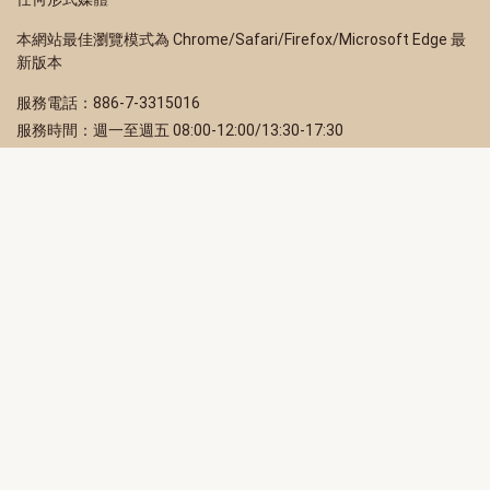
本網站最佳瀏覽模式為 Chrome/Safari/Firefox/Microsoft Edge 最
新版本
服務電話：886-7-3315016
服務時間：週一至週五 08:00-12:00/13:30-17:30
服務地址：80203 高雄市苓雅區四維三路 2 號 2 樓
訂閱電子報
立即填寫 Email，訂閱高雄畫刊電子期刊
訂閱
取消訂閱
訂閱將視為您已了解並同意本站
隱私權政策
此網站受reCAPTCHA和Google保護
隱私政策
和
服務條款
適用。
高雄市政府新聞局Facebook粉絲專頁
高雄市政府Line官方帳號
高雄市政府Instagram官方帳號
高雄市政府Twitter官方帳號
高雄市政府Youtube頻道