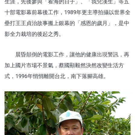
生涯，先後參與「看海的日子」、「我兒漢生」等五
十部電影幕前幕後工作，1989年更主導拍攝以世界全
壘打王王貞治故事搬上銀幕的「感恩的歲月」，是中
影全力栽培的後起之秀。
晨昏顛倒的電影工作，讓他的健康出現警訊，再
加上國片市場不景氣，蔡國顯毅然決然改變生活方
式，1996年悄悄離開台北，南下落腳高雄。