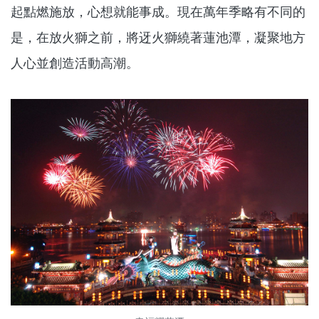
起點燃施放，心想就能事成。現在萬年季略有不同的
是，在放火獅之前，將迓火獅繞著蓮池潭，凝聚地方
人心並創造活動高潮。