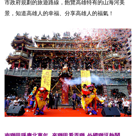
市政府規劃的旅遊路線，飽覽高雄特有的山海河美
景，知道高雄人的幸福、分享高雄人的福氣！
南獅甲呼應北萬年
來獅甲看弄獅
外國獅逗熱鬧