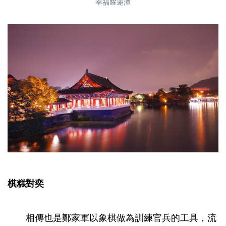
幸福耀蓮潭
棋糕對奕
相傳也是鄭家軍以象棋做為訓練官兵的工具，流