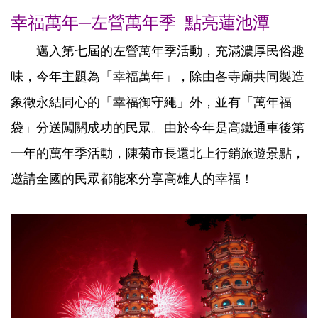
幸福萬年─左營萬年季 點亮蓮池潭
邁入第七屆的左營萬年季活動，充滿濃厚民俗趣
味，今年主題為「幸福萬年」，除由各寺廟共同製造
象徵永結同心的「幸福御守繩」外，並有「萬年福
袋」分送闖關成功的民眾。由於今年是高鐵通車後第
一年的萬年季活動，陳菊市長還北上行銷旅遊景點，
邀請全國的民眾都能來分享高雄人的幸福！