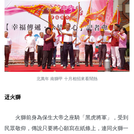
北萬年 南獅甲 十月相招來看鬧熱
迓火獅
火獅前身為保生大帝之座騎「黑虎將軍」，受到
民眾敬仰，傳說只要將心願寫在紙條上，連同火獅一