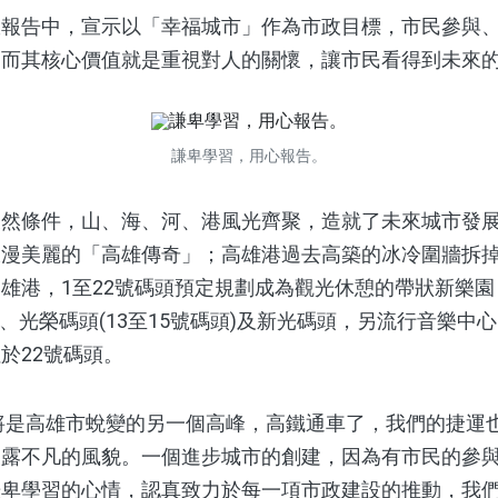
告中，宣示以「幸福城市」作為市政目標，市民參與、
，而其核心價值就是重視對人的關懷，讓市民看得到未來
謙卑學習，用心報告。
條件，山、海、河、港風光齊聚，造就了未來城市發展
浪漫美麗的「高雄傳奇」；高雄港過去高築的冰冷圍牆拆
雄港，1至22號碼頭預定規劃成為觀光休憩的帶狀新樂
頭)、光榮碼頭(13至15號碼頭)及新光碼頭，另流行音樂中心
於22號碼頭。
將是高雄市蛻變的另一個高峰，高鐵通車了，我們的捷運
展露不凡的風貌。一個進步城市的創建，因為有市民的參
謙卑學習的心情，認真致力於每一項市政建設的推動，我