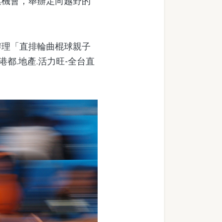
集機會，舉辦定向越野的
理「直排輪曲棍球親子
都.地產.活力旺-全台直