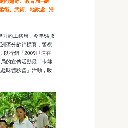
定向越野、教育局─體
柔術、武術、地政處─滑
力的工務局，今年5到8
亞洲盃分齡錦標賽；警察
以行銷「2009世運在
會局的宣傳活動最「卡娃
撲趣味體驗營」活動，吸