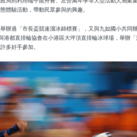
民政局則利用端午龍舟賽、左營萬年季等大型活動人潮聚
動態體驗活動，帶動民眾參與的興趣。
辦過「市長盃競速溜冰錦標賽」，又與九如國小共同辦
日與港都直排輪協會在小港區大坪頂直排輪冰球場，舉辦「港
引許多好手參加。