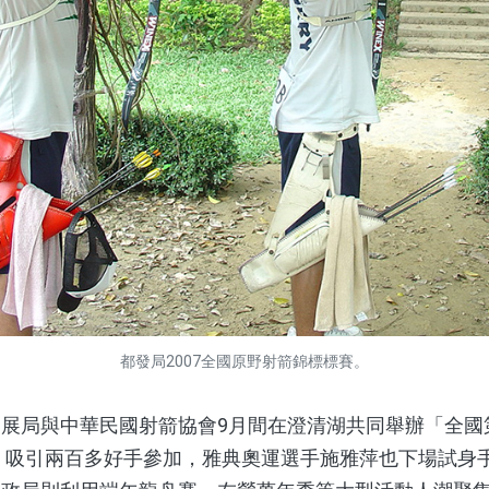
都發局2007全國原野射箭錦標標賽。
局與中華民國射箭協會9月間在澄清湖共同舉辦「全國
身，吸引兩百多好手參加，雅典奧運選手施雅萍也下場試身