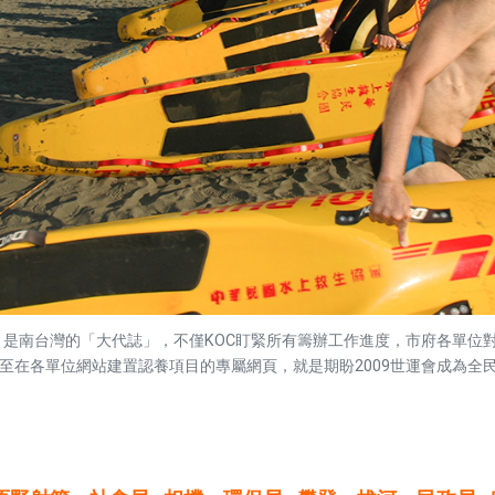
辦，是南台灣的「大代誌」，不僅KOC盯緊所有籌辦工作進度，市府各單位
至在各單位網站建置認養項目的專屬網頁，就是期盼2009世運會成為全民