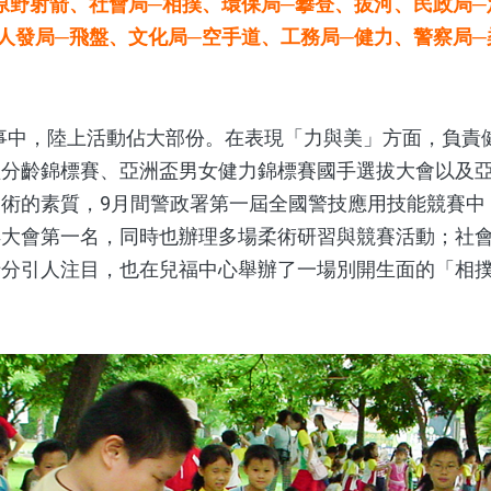
原野射箭、社會局─相撲、環保局─攀登、拔河、民政局─
人發局─飛盤、文化局─空手道、工務局─健力、警察局─
事中，陸上活動佔大部份。在表現「力與美」方面，負責健
盃分齡錦標賽、亞洲盃男女健力錦標賽國手選拔大會以及
術的素質，9月間警政署第一屆全國警技應用技能競賽中，
得大會第一名，同時也辦理多場柔術研習與競賽活動；社
十分引人注目，也在兒福中心舉辦了一場別開生面的「相