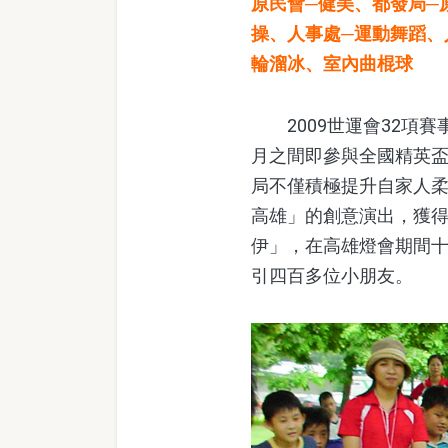
原民會─健美、都發局─
操、人事處─運動舞蹈、
輪溜冰、室內曲棍球
2009世運會32項賽
月之間即參與全國精英
局不僅積極提升自家人柔
高雄」的創意演出，獲
伊」，在高雄燈會期間
引四百多位小朋友。