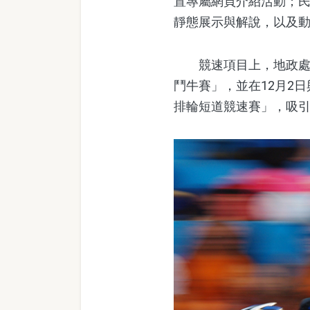
置專屬網頁介紹活動；
靜態展示與解說，以及
競速項目上，地政處舉
鬥牛賽」，並在12月2
排輪短道競速賽」，吸