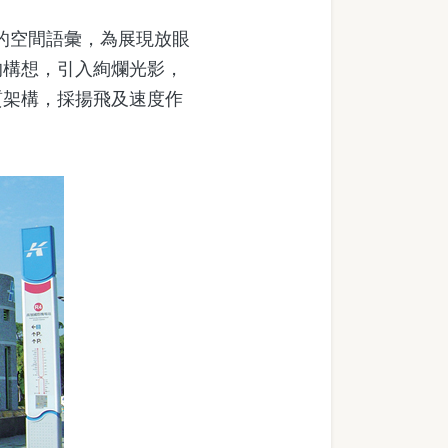
的空間語彙，為展現放眼
的構想，引入絢爛光影，
質架構，採揚飛及速度作