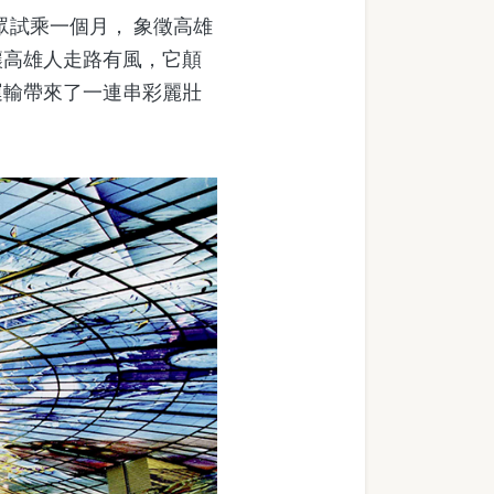
眾試乘一個月， 象徵高雄
讓高雄人走路有風，它顛
運輸帶來了一連串彩麗壯