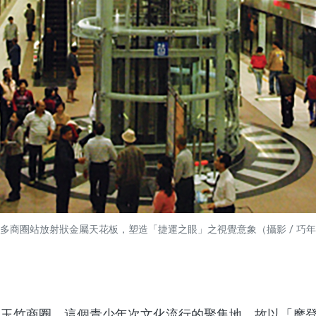
多商圈站放射狀金屬天花板，塑造「捷運之眼」之視覺意象（攝影 / 巧
竹商圈，這個青少年次文化流行的聚集地，故以「摩登