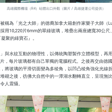
高雄國際機場（R4）站體出口外觀（圖片 / 高雄捷運公司提供）
「光之大師」的德裔加拿大籍創作家樂子大師（Lutz Ha
用10,220片6mm的翠綠玻璃，堆疊出兩座總寬30公尺
『凝聚的綠寶石』。
與水紋互動的物理性，以傳統陶塑製作立體模型，再用
璃切片，每片玻璃都有自己單獨的電腦程式。之後再交由德國D
式，將玻璃的平滑切面變為多稜角，以凹凸稜角強化光線
著堆砌之後，彷佛大自然中的一潭湖水翻轉直立，呈現無
，令人震懾。