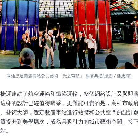
高雄捷運美麗島站公共藝術「光之穹頂」 揭幕典禮(攝影 / 鮑忠暉)
運連結了航空運輸和鐵路運輸，整個網絡設計又與即將在
，這樣的設計已經值得喝采，更難能可貴的是，高雄市政
築、藝術大師，選定數個車站進行站體和公共空間的設計
品質提升到美學層次，成為具吸引力的城市藝術空間。接
車站。