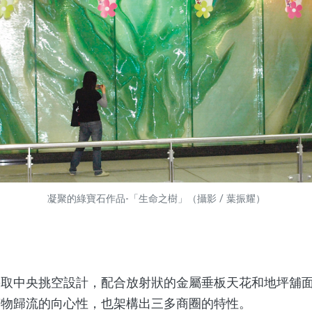
凝聚的綠寶石作品-「生命之樹」（攝影 / 葉振耀）
中央挑空設計，配合放射狀的金屬垂板天花和地坪舖面
萬物歸流的向心性，也架構出三多商圈的特性。