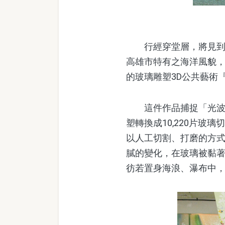
行經穿堂層，將見到被稱為
高雄市特有之海洋風貌，採
的玻璃雕塑3D公共藝術
這件作品捕捉「光波」
塑轉換成10,220片玻
以人工切割、打磨的方
膩的變化，在玻璃被黏
彷若置身海浪、瀑布中