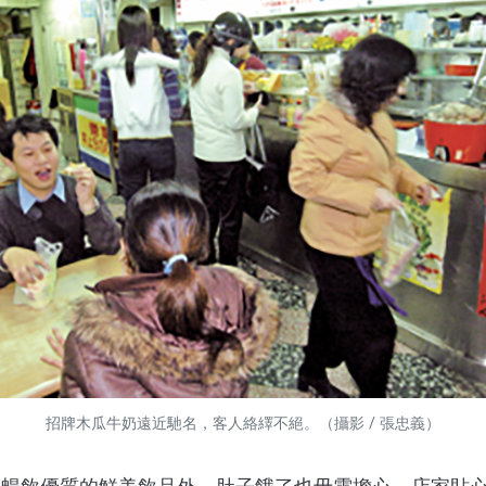
招牌木瓜牛奶遠近馳名，客人絡繹不絕。（攝影 / 張忠義）