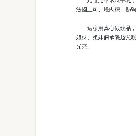
走進光華木瓜牛乳，暢
法國土司、燒肉粽、熱
這樣用真心做飲品，維
姐妹。姐妹倆承襲起父
光亮。