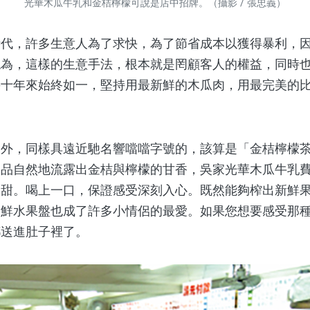
光華木瓜牛乳和金桔檸檬可說是店中招牌。（攝影 / 張忠義）
，許多生意人為了求快，為了節省成本以獲得暴利，因
認為，這樣的生意手法，根本就是罔顧客人的權益，同時
幾十年來始終如一，堅持用最新鮮的木瓜肉，用最完美的
，同樣具遠近馳名響噹噹字號的，該算是「金桔檸檬茶
飲品自然地流露出金桔與檸檬的甘香，吳家光華木瓜牛乳
酸甜。喝上一口，保證感受深刻入心。既然能夠榨出新鮮
新鮮水果盤也成了許多小情侶的最愛。如果您想要感受那
都送進肚子裡了。