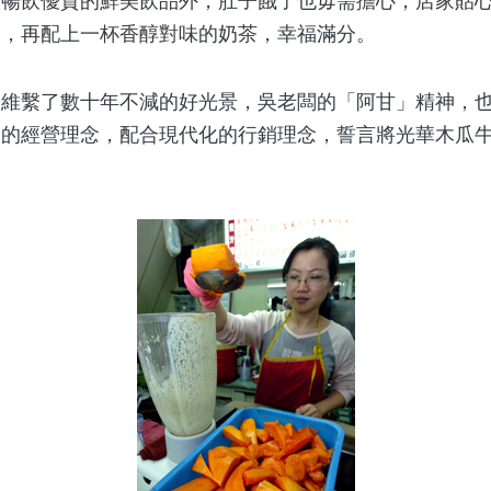
飲優質的鮮美飲品外，肚子餓了也毋需擔心，店家貼心
狗，再配上一杯香醇對味的奶茶，幸福滿分。
繫了數十年不減的好光景，吳老闆的「阿甘」精神，也
親的經營理念，配合現代化的行銷理念，誓言將光華木瓜