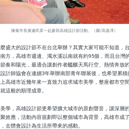
陳菊市長廣邀民眾一起參與高雄設計節活動。（圖/高嘉澤）
盛大的設計節不在台北舉辦？其實大家可能不知道，台
南方，高雄市週邊、濁水溪以南就有約95個，而且台灣
吸節奏和陽光，最適合讓創作者醞釀天馬行空、熱情奔放
設計師協會在連續3年舉辦南部青年聯展後，也希望累積
加上高雄市近幾年來一直致力追求城市美學，整座都市空
起就這般的順理成章。
學，高雄設計節更希望擴大城市的原創聲音，讓深層的
共聚效應，活動內容規劃即以整個城市為背景，高雄市成
驗，去體會設計為生活所帶來的感動。