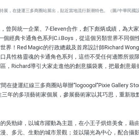
go3週年特展，在捷運三多商圈站展出，貼近當地流行新潮特色。（圖/中華民
統一企業、7-Eleven合作，創下彪炳成績，為大家熟知
經典卡通角色系列C.i.Boys，從這個另類世界不同個性的
！Red Magic的行政總裁及首席設計師Richard W
人口具性格靈魂的卡通角色系列，這些不受任何邊際所規
區，Richard導引大家走進他的創意腦袋裏，把最創意
運紅線三多商圈站舉辦”logoogol”Pixie Gallery St
e以往三年的多項藝術家個展，參展藝術家以其巧思，重新妝點Pi
吳勁緯，以城市躍動為主題，在小王子烘焙美食，藉由
浪漫、多元、生動的城市景觀；並以陽光為中心，配合攝