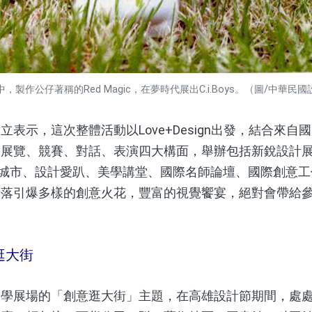
，製作公仔著稱的Red Magic，在夢時代展出C.i.Boys。（圖/中華民
示，這次整體活動以Love+Design出發，結合來自
展覽、競賽、對話、表演四大構面，舉辦包括新銳設計展、
CITY藝想城市、設計愛趴、美學講堂、國際名師論壇、國際創
角落引爆多樣的創意火花，豐富的視覺饗宴，絕對會帶給
。
逛大街
展場的「創意逛大街」主題，在高雄設計節期間，處處