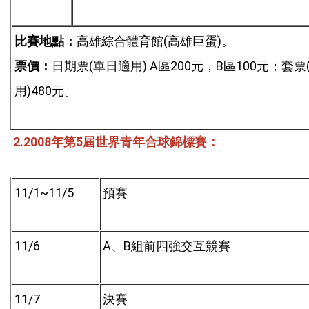
(
)
比賽地點：
高雄綜合體育館
高雄巨蛋
。
(
) A
200
B
100
票價：
日期票
單日適用
區
元，
區
元；套票
)480
用
元。
2.2008
5
年第
屆世界青年合球錦標賽：
11/1~11/5
預賽
11/6
A
B
、
組前四強交互競賽
11/7
決賽