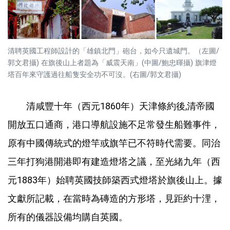
清聘英國工程師設計的「雄鎮北門」砲台，如今只遺城門。（左圖/
郭文君攝) 在旗後山上者題為「威震天南」(中圖/鮑忠暉攝) 旗津燈
塔百年來守護過往船隻安全功不可沒。(右圖/郭文君攝)
清咸豐十年（西元1860年）天津條約後,清帝國
開放五口通商，港口導航設施不足常發生船難事件，
原有中國傳統式的燈竿或旗竿已不符時代需要。同治
三年打狗港開港即有建造燈塔之議，至光緒九年（西
元1883年）始聘英國技師築西式燈塔於旗後山上。據
文獻所記載，在當時為磚造的方形塔，見距約十浬，
所有的儀器設備均購自英國。