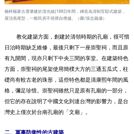
楠梓楊家古厝肇建於清光緒(1882)年間，磚造為清制官邸式建築，
屋頂燕尾型，一般民房不得擅自僭越。（圖/張忠義攝）
教化建築方面，創建於清領時期的孔廟，很可惜
日治時期缺乏維修，最後只剩下一座崇聖祠，而且原
有九開間，現亦只剩下中央三間的享堂。在建築特色
方面，崇聖祠的尾架使用簡樸大方的三通五瓜式，柱
礎尚有較古老的珠形，這些特色都是清康熙年間的風
格，彌足珍惜。崇聖祠雖然只是原有孔廟的一部分，
但它的存在說明了中國文化到達台灣的影響力，是台
灣史上僅次於台南孔廟的「文廟」。
二、軍事防衛性的古建築