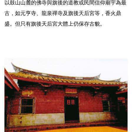
以鼓山山麓的佛寺與旗後的道教或民間信仰廟宇為最
古，如元亨寺、龍泉禪寺及旗後天后宮等，香火鼎
盛。但只有旗後天后宮大體上仍保存古貌。