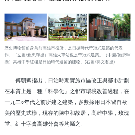
歷史博物館前身為前高雄市役所，是日據時代帝冠式建築的代表
作。（左圖/鮑忠暉攝）高雄火車站也是帝冠式建築。（中圖/鮑忠暉
攝）高雄中學紅樓是日治時代遺留的建物。(右圖/郭文君攝)
傅朝卿指出，日治時期實施市區改正與都市計劃
在本質上是一種「科學化」之都市環境改善過程，在
一九二○年代之前所建之建築，多數採用日本習自歐
美的歷史式樣，現存的陳中和故居，高雄中學，玫瑰
堂、紅十字會高雄分會等均屬之。