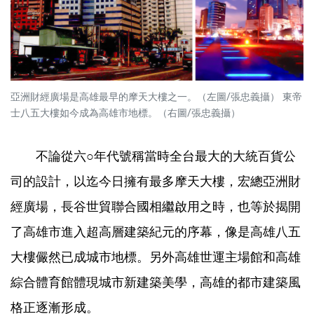
亞洲財經廣場是高雄最早的摩天大樓之一。（左圖/張忠義攝） 東帝
士八五大樓如今成為高雄市地標。（右圖/張忠義攝）
不論從六○年代號稱當時全台最大的大統百貨公
司的設計，以迄今日擁有最多摩天大樓，宏總亞洲財
經廣場，長谷世貿聯合國相繼啟用之時，也等於揭開
了高雄市進入超高層建築紀元的序幕，像是高雄八五
大樓儼然已成城市地標。另外高雄世運主場館和高雄
綜合體育館體現城市新建築美學，高雄的都市建築風
格正逐漸形成。