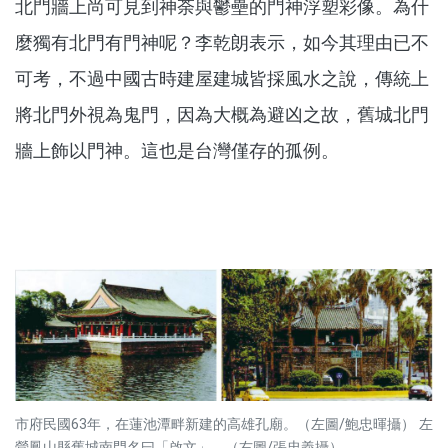
北門牆上尚可見到神荼與鬱壘的門神浮塑彩像。為什
麼獨有北門有門神呢？李乾朗表示，如今其理由已不
可考，不過中國古時建屋建城皆採風水之說，傳統上
將北門外視為鬼門，因為大概為避凶之故，舊城北門
牆上飾以門神。這也是台灣僅存的孤例。
市府民國63年，在蓮池潭畔新建的高雄孔廟。（左圖/鮑忠暉攝） 左
營鳳山縣舊城南門名曰「啟文」。（右圖/張忠義攝）