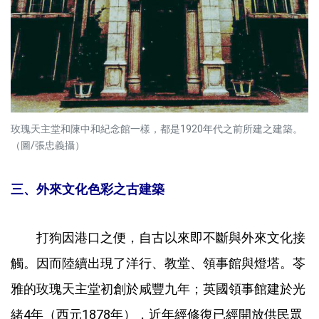
玫瑰天主堂和陳中和紀念館一樣，都是1920年代之前所建之建築。
（圖/張忠義攝）
三、外來文化色彩之古建築
打狗因港口之便，自古以來即不斷與外來文化接
觸。因而陸續出現了洋行、教堂、領事館與燈塔。苓
雅的玫瑰天主堂初創於咸豐九年；英國領事館建於光
緒4年（西元1878年），近年經修復已經開放供民眾