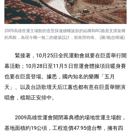
2009高雄世運主場館的造型採連續螺旋狀的結構和RC曲面支撐架構
的馬鞍，為現今獨一無二的建築設計，前衛而特殊。 (圖/鮑忠暉攝)
緊接著，10月25日全民運動會就要在巨蛋舉行開
幕活動；10月28日至11月5 日世運會體操項目暖身賽
也要在巨蛋登場。據悉，國內知名的樂團「五月
天」、以及台語歌壇天后江蕙也都有意在巨蛋舉辦演
唱會，檔期正安排中。
2009高雄世運會開閉幕典禮的場地世運主場館，
基地面積約19公頃，工程造價47.95億台幣，擁有四