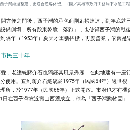
西子灣經過整建，更適合遊客休憩。（圖／高雄市政府工務局下水道工程
開方便之門後，西子灣的承包商則虧損連連，到年底就
，設備倒塌，所有股東乾脆「落跑」，也使得西子灣的戰
到隔年（1953年）夏天才重新招標，再度營業，依舊是
伴市民三十年
愛，老總統蔣介石也獨鍾其風景秀麗，在此地建有一座
分使用。直到蔣介石總統於1975年（民國64年）過世
理所，於1977年（民國66年）正式開放。市府也才有
）7月1日在西子灣靠近壽山西麓成立，稱為「西子灣動物園