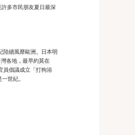
是許多市民朋友夏日最深
紀陸續風靡歐洲。日本明
台灣各地，最早約莫在
籍官員倡議成立「打狗浴
是一世紀。