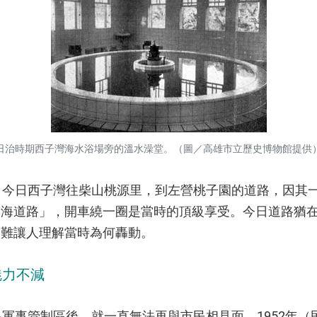
日治時期西子灣海水浴場旁的溫水澡堂。（圖／高雄市立歷史博物館提供
今日西子灣往柴山桃源里，到左營桃子園的道路，因其
臨海道路」，開車繞一圈是當時的頂級享受。今日道路猶
不難讓人理解當時為何轟動。
魅力不減
事管制區後，就一直無法再與市民相見面。1952年（民