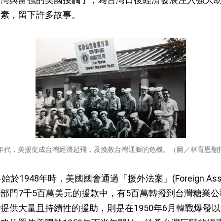
元素，留下許多故事。
0年代，美援促成台灣經濟起飛，及挽救台灣通膨的危機。（圖／林育恩翻
48年時，美國國會通過「援外法案」(Foreign Assist
部門7千5百萬美元的援款中，有5百萬轉撥到台灣糖業
提供大量且持續性的援助，則是在1950年6月韓戰爆發