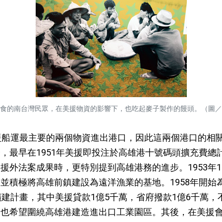
食的南台灣民眾，在美援物資的影響下，也吃起麥子製作的饅頭。（圖／
援船運最主要的兩個物資進出港口，因此這兩個港口的相
最早在1951年美援即投注於高雄港十號碼頭擴充費總計7
援外法案成果時，更特別提到高雄港務的進步。1953年
並積極將高雄前鎮建設為遠洋漁業的基地。1958年開始
擴建計畫，其中美援貸款1億5千萬，省府撥款1億6千萬
也希望圍繞高雄港建造進出口工業園區。其後，在美援會的