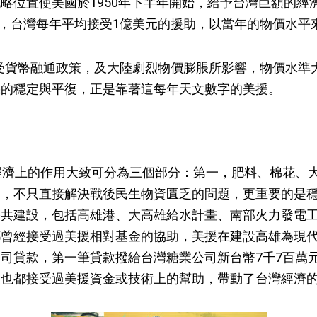
略位置使美國於1950年下半年開始，給予台灣巨額的經濟
之中，台灣每年平均接受1億美元的援助，以當年的物價水
受貨幣融通政策，及大陸劇烈物價膨脹所影響，物價水準
機的穩定與平復，正是靠著這每年天文數字的美援。
經濟上的作用大致可分為三個部分：第一，肥料、棉花、
送，不只直接解決戰後民生物資匱乏的問題，更重要的是
公共建設，包括高雄港、大高雄給水計畫、南部火力發電
都曾經接受過美援相對基金的協助，美援在建設高雄為現
司貸款，第一筆貸款撥給台灣糖業公司新台幣7千7百萬
業也都接受過美援資金或技術上的幫助，帶動了台灣經濟