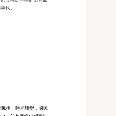
的年代。
）
大戰後，時局驟變，國民
助力，並為歷經外國殖民