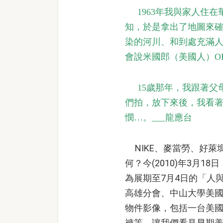
1963年我與家人
知，於是拿出了地圖來
染的河川、和到處充滿
會說米國郎（美國人）OK
15歲那年，我跟著父
們拍，放下來後，我看
憫…。___龍應台
NIKE、麥當勞、好萊
何？今(2010)年3月
為展期至7月4日的「人與
高雄分會、中山大學美
物件影像，包括一台美
褲等，讓我們看見早期