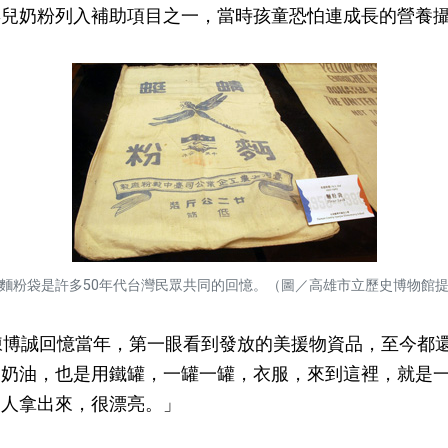
嬰兒奶粉列入補助項目之一，當時孩童恐怕連成長的營養
麵粉袋是許多50年代台灣民眾共同的回憶。（圖／高雄市立歷史博物館
博誠回憶當年，第一眼看到發放的美援物資品，至今都
是奶油，也是用鐵罐，一罐一罐，衣服，來到這裡，就是
國人拿出來，很漂亮。」