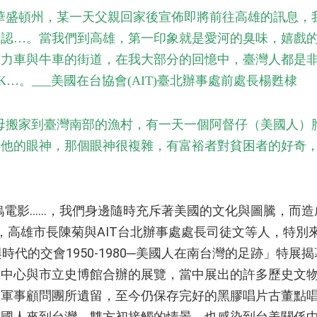
住在華盛頓州，某一天父親回家後宣佈即將前往高雄的訊息
確認…。當我們到高雄，第一印象就是愛河的臭味，嬉戲
人力車與牛車的街道，在我大部分的回憶中，臺灣人都是
…。___美國在台協會(AIT)臺北辦事處前處長楊甦棣
母搬家到臺灣南部的漁村，有一天一個阿督仔（美國人）
著他的眼神，那個眼神很複雜，有富裕者對貧困者的好奇
塢電影……，我們身邊隨時充斥著美國的文化與圖騰，而
18日，高雄市長陳菊與AIT台北辦事處處長司徒文等人，特
時代的交會1950-1980─美國人在南台灣的足跡」特
國中心與市立史博館合辦的展覽，當中展出的許多歷史文
國軍事顧問團所遺留，至今仍保存完好的黑膠唱片古董點
美國人來到台灣，雙方初接觸的情景，也感染到台美關係