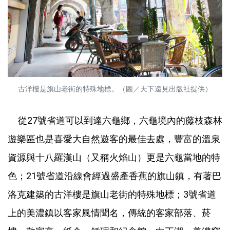
古洋樓是旗山老街的特殊地標。（圖／天下遠見出版社提供）
從27號省道可以到達六龜鄉，六龜境內的藤枝森林
遊樂區也是喜愛大自然遊客的最佳去處，豐富的溫泉
資源與十八羅漢山（又稱火焰山）更是六龜當地的特
色；21號省道沿線會經過盛產香蕉的旗山鎮，有著巴
洛克建築的古洋樓是旗山老街的特殊地標；3號省道
上的美濃鎮以客家風情聞名，傳統的客家部落、菸