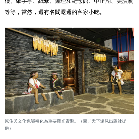
樓、敬字亭、紙傘、鍾理和紀念館、中正湖、美濃窯
等等，當然，還有名聞遐邇的客家小吃。
原住民文化也能轉化為重要觀光資源。（圖／天下遠見出版社提
供）