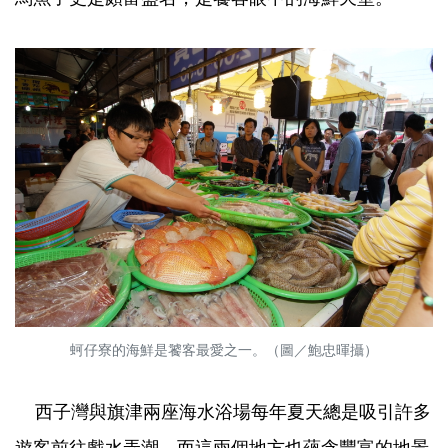
蚵仔寮的海鮮是饕客最愛之一。（圖／鮑忠暉攝）
西子灣與旗津兩座海水浴場每年夏天總是吸引許多
遊客前往戲水弄潮，而這兩個地方也蘊含豐富的地景