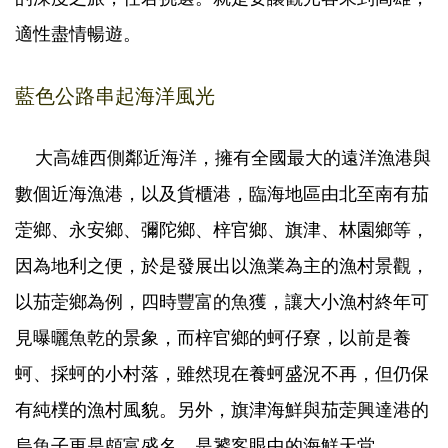
適性盡情暢遊。
藍色公路串起海洋風光
大高雄西側鄰近海洋，擁有全國最大的遠洋漁港與
數個近海漁港，以及貨櫃港，臨海地區由北至南有茄
萣鄉、永安鄉、彌陀鄉、梓官鄉、旗津、林園鄉等，
因為地利之便，於是發展出以漁業為主的漁村景觀，
以茄萣鄉為例，四時豐富的魚獲，讓大小漁村終年可
見曝曬魚乾的景象，而梓官鄉的蚵仔寮，以前是養
蚵、採蚵的小村落，雖然現在養蚵盛況不再，但仍保
有純樸的漁村風貌。另外，旗津海鮮與茄萣興達港的
烏魚子更是頗富盛名，是饕客眼中的海鮮天堂。