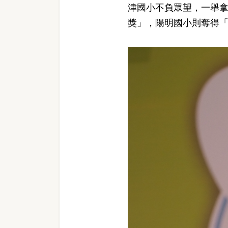
津國小不負眾望，一舉
獎」，陽明國小則奪得