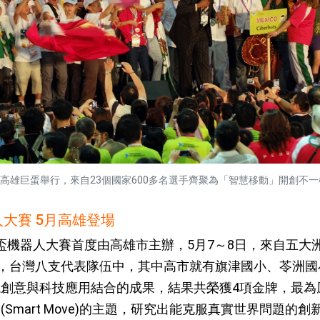
賽在高雄巨蛋舉行，來自23個國家600多名選手齊聚為「智慧移動」開創
器人大賽 5月高雄登場
世界盃機器人大賽首度由高雄市主辦，5月7～8日，來自五大洲
賽，台灣八支代表隊伍中，其中高市就有旗津國小、苓洲
創意與科技應用結合的成果，結果共榮獲4項金牌，最為
Smart Move)的主題，研究出能克服真實世界問題的