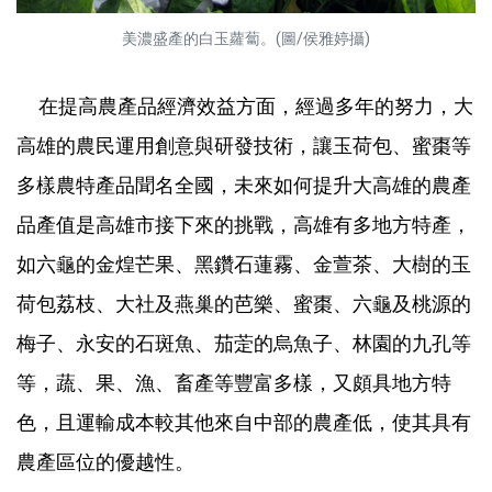
美濃盛產的白玉蘿蔔。(圖/侯雅婷攝)
在提高農產品經濟效益方面，經過多年的努力，大
高雄的農民運用創意與研發技術，讓玉荷包、蜜棗等
多樣農特產品聞名全國，未來如何提升大高雄的農產
品產值是高雄市接下來的挑戰，高雄有多地方特產，
如六龜的金煌芒果、黑鑽石蓮霧、金萱茶、大樹的玉
荷包荔枝、大社及燕巢的芭樂、蜜棗、六龜及桃源的
梅子、永安的石斑魚、茄萣的烏魚子、林園的九孔等
等，蔬、果、漁、畜產等豐富多樣，又頗具地方特
色，且運輸成本較其他來自中部的農產低，使其具有
農產區位的優越性。