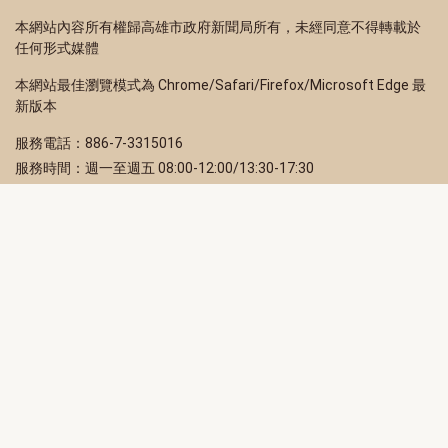
本網站內容所有權歸高雄市政府新聞局所有，未經同意不得轉載於
任何形式媒體
本網站最佳瀏覽模式為 Chrome/Safari/Firefox/Microsoft Edge 最
新版本
服務電話：886-7-3315016
服務時間：週一至週五 08:00-12:00/13:30-17:30
服務地址：80203 高雄市苓雅區四維三路 2 號 2 樓
訂閱電子報
立即填寫 Email，訂閱高雄畫刊電子期刊
訂閱
取消訂閱
訂閱將視為您已了解並同意本站
隱私權政策
此網站受reCAPTCHA和Google保護
隱私政策
和
服務條款
適用。