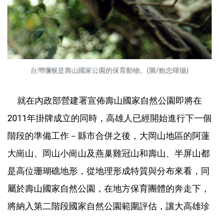
台灣獼猴是壽山國家公園的保育動物。(圖/鮑忠暉攝)
就在內政部營建署宣佈壽山國家自然公園即將在
2011年掛牌成立的同時，高雄人已經開始進行下一個
階段的準備工作－縣市合併之後，大岡山地區的阿蓮
大崗山、岡山小崗山及燕巢雞冠山和壽山、半屏山都
是高位珊瑚礁地形，從地理形成特質與分布來看，同
屬於壽山國家自然公園，在地方保育團體的奔走下，
將納入第二階段國家自然公園範圍評估，讓大高雄珍