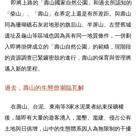
即將上路的「壽山國家自然公園」和過去所認知的
「柴山」、「壽山」在界定上還是有所差距。與壽山
同為珊瑚礁石灰岩地形的旗后山、半屏山、左營舊城
遺址及龜山等區域也因為具有同一地質條件，一併劃
入即將掛牌成立的「壽山自然公園」的範疇，現階段
的資源調查已緊鑼密鼓的進行，壽山的保育與管理將
邁入新的里程。
過去，壽山的生態曾瀕臨瓦解
在壽山、台泥、東南等3家水泥業者結束採礦權
後，隨即有大量的遊客湧入，濫墾、濫建、侵占公有
土地與日俱增，山中的生態體系因人為無限制的干擾