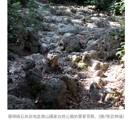
珊瑚礁石灰岩地是壽山國家自然公園的重要景觀。(圖/熊宏輝攝)