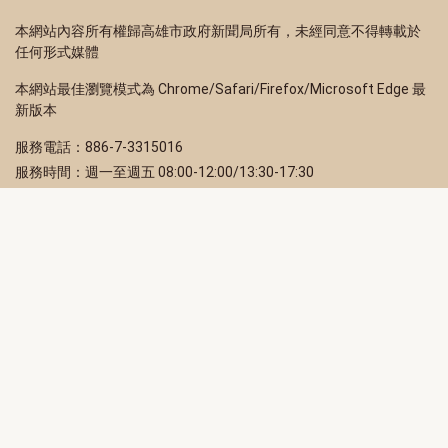
本網站內容所有權歸高雄市政府新聞局所有，未經同意不得轉載於
任何形式媒體
本網站最佳瀏覽模式為 Chrome/Safari/Firefox/Microsoft Edge 最
新版本
服務電話：886-7-3315016
服務時間：週一至週五 08:00-12:00/13:30-17:30
服務地址：80203 高雄市苓雅區四維三路 2 號 2 樓
訂閱電子報
立即填寫 Email，訂閱高雄畫刊電子期刊
訂閱
取消訂閱
訂閱將視為您已了解並同意本站
隱私權政策
此網站受reCAPTCHA和Google保護
隱私政策
和
服務條款
適用。