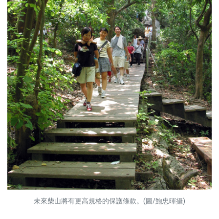
未來柴山將有更高規格的保護條款。(圖/鮑忠暉攝)