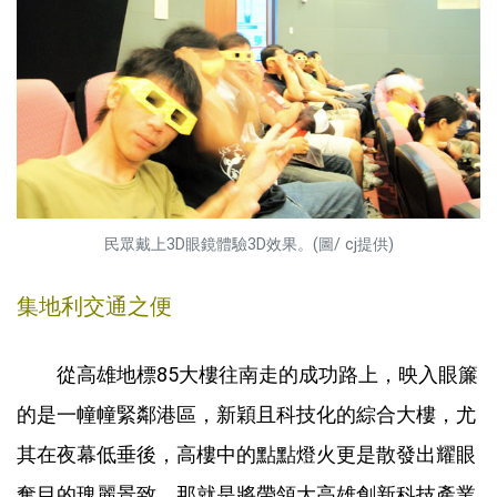
民眾戴上3D眼鏡體驗3D效果。(圖/ cj提供)
集地利交通之便
從高雄地標85大樓往南走的成功路上，映入眼簾
的是一幢幢緊鄰港區，新穎且科技化的綜合大樓，尤
其在夜幕低垂後，高樓中的點點燈火更是散發出耀眼
奪目的瑰麗景致，那就是將帶領大高雄創新科技產業