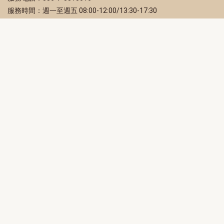
服務時間：週一至週五 08:00-12:00/13:30-17:30
服務地址：80203 高雄市苓雅區四維三路 2 號 2 樓
訂閱電子報
立即填寫 Email，訂閱高雄畫刊電子期刊
訂閱
取消訂閱
訂閱將視為您已了解並同意本站
隱私權政策
此網站受reCAPTCHA和Google保護
隱私政策
和
服務條款
適用。
高雄市政府新聞局Facebook粉絲專頁
高雄市政府Line官方帳號
高雄市政府Instagram官方帳號
高雄市政府Twitter官方帳號
高雄市政府Youtube頻道
高雄市政府新聞局