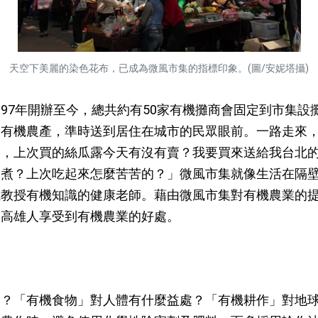
天空下美麗的染色花布，已成為微風市集的指標印象。(圖/安妮塔攝)
7年開辦至今，總共約有50家有機攤商會固定到市集設
的有機農產，準時送到居住在城市的民眾眼前。一路走來
闆，上次買的絲瓜露今天有沒有賣？我要買來送給我台北
麼煮？上次吃起來怎麼苦苦的？」微風市集就像生活在隔
成教授有機知識的健康老師。藉由微風市集對有機農業的
讓高雄人享受到有機農業的好處。
「有機食物」對人體有什麼益處？「有機耕作」對地球