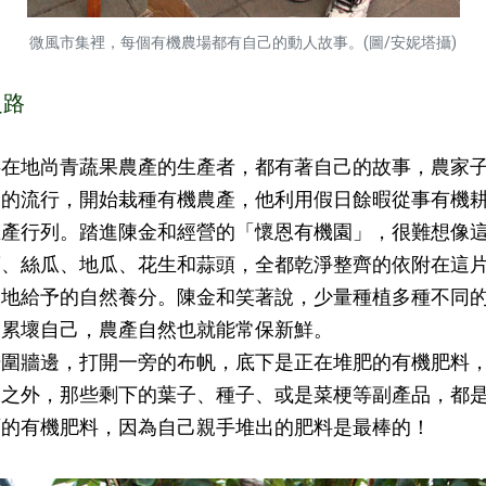
微風市集裡，每個有機農場都有自己的動人故事。(圖/安妮塔攝)
之路
地尚青蔬果農產的生產者，都有著自己的故事，農家子
的流行，開始栽種有機農產，他利用假日餘暇從事有機耕
生產行列。踏進陳金和經營的「懷恩有機園」，很難想像
、絲瓜、地瓜、花生和蒜頭，全都乾淨整齊的依附在這片僅
大地給予的自然養分。陳金和笑著說，少量種植多種不同
會累壞自己，農產自然也就能常保新鮮。
牆邊，打開一旁的布帆，底下是正在堆肥的有機肥料，
品之外，那些剩下的葉子、種子、或是菜梗等副產品，都
面的有機肥料，因為自己親手堆出的肥料是最棒的！