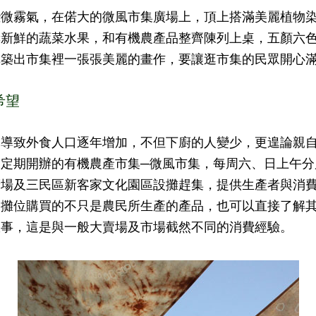
霧氣，在偌大的微風市集廣場上，頂上搭滿美麗植物染
簍新鮮的蔬菜水果，和有機農產品整齊陳列上桌，五顏六
構築出市集裡一張張美麗的畫作，要讓逛市集的民眾開心
希望
致外食人口逐年增加，不但下廚的人變少，更遑論親自
助定期開辦的有機農產市集─微風市集，每周六、日上午分
廣場及三民區新客家文化園區設攤趕集，提供生產者與消
個攤位購買的不只是農民所生產的產品，也可以直接了解
故事，這是與一般大賣場及市場截然不同的消費經驗。