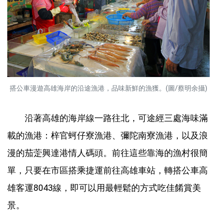
搭公車漫遊高雄海岸的沿途漁港，品味新鮮的漁獲。(圖/蔡明余攝)
沿著高雄的海岸線一路往北，可途經三處海味滿
載的漁港：梓官蚵仔寮漁港、彌陀南寮漁港，以及浪
漫的茄萣興達港情人碼頭。前往這些靠海的漁村很簡
單，只要在市區搭乘捷運前往高雄車站，轉搭公車高
雄客運8043線，即可以用最輕鬆的方式吃佳餚賞美
景。