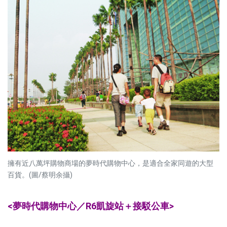
擁有近八萬坪購物商場的夢時代購物中心，是適合全家同遊的大型
百貨。(圖/蔡明余攝)
<夢時代購物中心／R6凱旋站＋接駁公車>