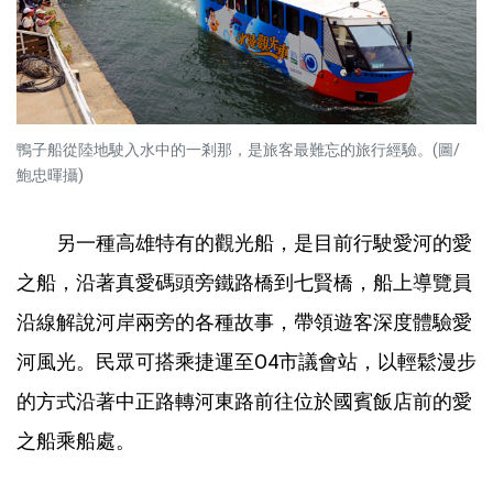
鴨子船從陸地駛入水中的一剎那，是旅客最難忘的旅行經驗。(圖/
鮑忠暉攝)
另一種高雄特有的觀光船，是目前行駛愛河的愛
之船，沿著真愛碼頭旁鐵路橋到七賢橋，船上導覽員
沿線解說河岸兩旁的各種故事，帶領遊客深度體驗愛
河風光。民眾可搭乘捷運至O4市議會站，以輕鬆漫步
的方式沿著中正路轉河東路前往位於國賓飯店前的愛
之船乘船處。