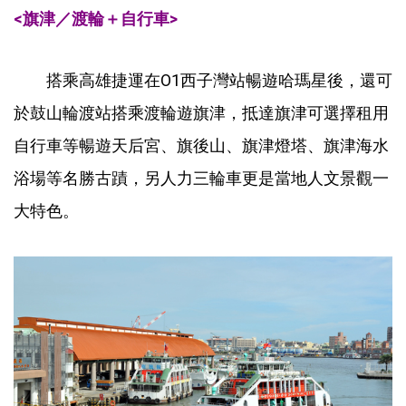
<旗津／渡輪＋自行車>
搭乘高雄捷運在O1西子灣站暢遊哈瑪星後，還可
於鼓山輪渡站搭乘渡輪遊旗津，抵達旗津可選擇租用
自行車等暢遊天后宮、旗後山、旗津燈塔、旗津海水
浴場等名勝古蹟，另人力三輪車更是當地人文景觀一
大特色。