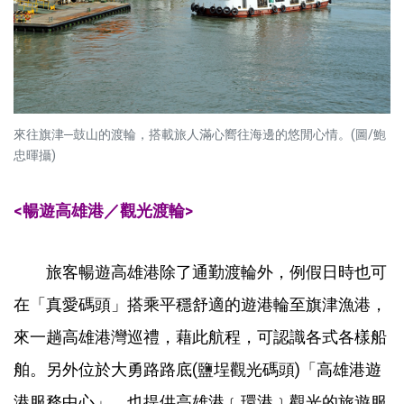
來往旗津─鼓山的渡輪，搭載旅人滿心嚮往海邊的悠閒心情。(圖/鮑
忠暉攝)
<暢遊高雄港／觀光渡輪>
旅客暢遊高雄港除了通勤渡輪外，例假日時也可
在「真愛碼頭」搭乘平穩舒適的遊港輪至旗津漁港，
來一趟高雄港灣巡禮，藉此航程，可認識各式各樣船
舶。另外位於大勇路路底(鹽埕觀光碼頭)「高雄港遊
港服務中心」，也提供高雄港﹝環港﹞觀光的旅遊服