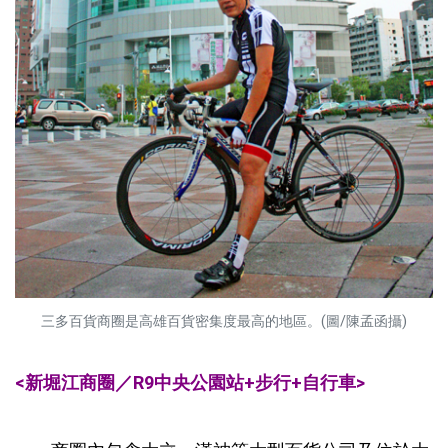
三多百貨商圈是高雄百貨密集度最高的地區。(圖/陳孟函攝)
<新堀江商圈／R9中央公園站+步行+自行車>