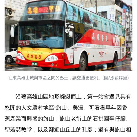
往來高雄山城與市區之間的巴士，讓交通更便利。(圖/涂毓婷攝)
沿著高雄山區地形蜿蜒而上，第一站會遇見具有
悠閒的人文農村地區-旗山、美濃。可看看早年因香
蕉產業而興盛的旗山，旗山老街上的石拱圈亭仔腳、
聖若瑟教堂，以及鄰近山丘上的孔廟；還有與旗山相