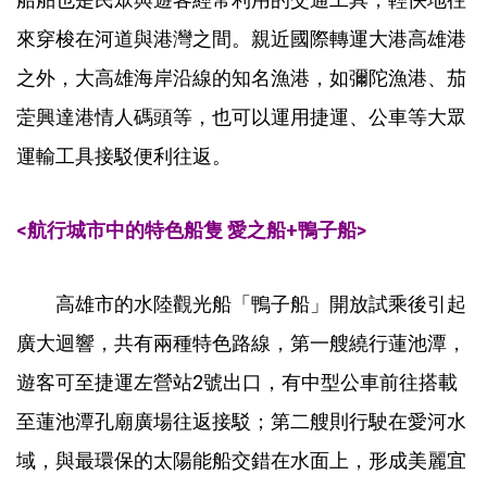
來穿梭在河道與港灣之間。親近國際轉運大港高雄港
之外，大高雄海岸沿線的知名漁港，如彌陀漁港、茄
萣興達港情人碼頭等，也可以運用捷運、公車等大眾
運輸工具接駁便利往返。
<航行城市中的特色船隻 愛之船+鴨子船>
高雄市的水陸觀光船「鴨子船」開放試乘後引起
廣大迴響，共有兩種特色路線，第一艘繞行蓮池潭，
遊客可至捷運左營站2號出口，有中型公車前往搭載
至蓮池潭孔廟廣場往返接駁；第二艘則行駛在愛河水
域，與最環保的太陽能船交錯在水面上，形成美麗宜