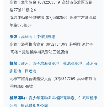
高雄市攀岩協會 (07)2263319 高雄市苓雅區五福一
路77號11樓之4
微岩運動攀登俱樂部 (07)5882866 高雄市左營區翠
華路575號5F
漆彈：
高雄高工漆彈訓練場
高雄市漆彈推廣協會 0952131393 莊明樺 總幹事
高雄市捷運橘線衛武營站三號店鋪
帆船：
愛河、西子灣海訓基地、蓮池潭基地、茄萣海
訓基地、興達港
高雄市體育會帆船委員會 (07)5317269 高雄市鼓山
區哨船街48號
極限運動：
青少年運動園區極限運動場、仁武區極限
公園、衛武營都會公園