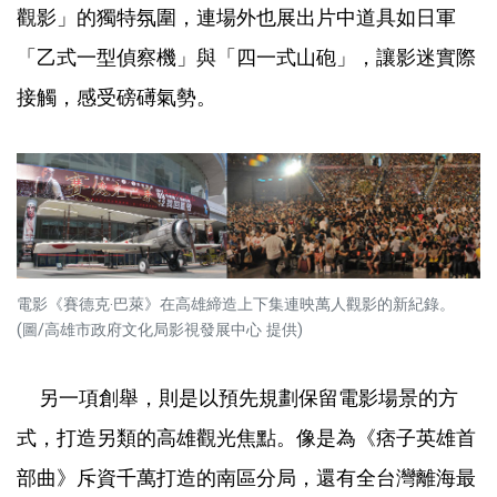
觀影」的獨特氛圍，連場外也展出片中道具如日軍
「乙式一型偵察機」與「四一式山砲」，讓影迷實際
接觸，感受磅礡氣勢。
電影《賽德克‧巴萊》在高雄締造上下集連映萬人觀影的新紀錄。
(圖/高雄市政府文化局影視發展中心 提供)
另一項創舉，則是以預先規劃保留電影場景的方
式，打造另類的高雄觀光焦點。像是為《痞子英雄首
部曲》斥資千萬打造的南區分局，還有全台灣離海最