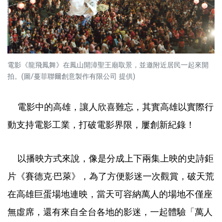
電影《龍飛鳳舞》在鳳山開漳聖王廟取景，並邀附近居民一起來開
拍。(圖/蔓菲聯爾創意製作有限公司 提供)
電影中的高雄，讓人欣喜難忘，其實高雄以實際行
動支持電影工業，打破電影界限，屢創新紀錄！
以播映方式來說，像是分成上下兩集上映的史詩鉅
片《賽德克‧巴萊》，為了方便影迷一次觀賞，破天荒
在高雄巨蛋場地連映，當天可容納萬人的場地不僅座
無虛席，還有來自全台各地的影迷，一起體驗「萬人