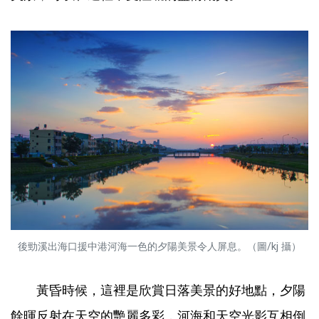
後勁溪出海口援中港河海一色的夕陽美景令人屏息。（圖/kj 攝）
黃昏時候，這裡是欣賞日落美景的好地點，夕陽
餘暉反射在天空的艷麗多彩，河海和天空光影互相倒