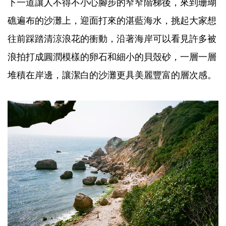
下一道讓人不得不小心腳步的窄窄階梯後，來到珊瑚
礁遍布的沙灘上，迎面打來的湛藍海水，挑起大家想
往前踩踏清涼浪花的衝動，沿著海岸可以看見許多被
浪拍打成圓潤模樣的卵石和細小的貝殼砂，一層一層
堆積在岸邊，讓潔白的沙灘更具美麗豐富的層次感。