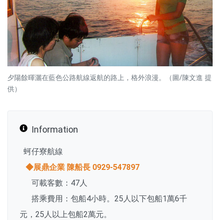
夕陽餘暉灑在藍色公路航線返航的路上，格外浪漫。（圖/陳文進 提
供）
Information
蚵仔寮航線
◆展鼎企業 陳船長 0929-547897
可載客數：47人
搭乘費用：包船4小時。25人以下包船1萬6千
元，25人以上包船2萬元。