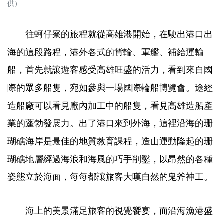
供）
往蚵仔寮的旅程就從高雄港開始，在駛出港口出
海的這段路程，港外各式的貨輪、軍艦、補給運輸
船，首先就讓遊客感受高雄旺盛的活力，看到來自國
際的眾多船隻，宛如參與一場國際輪船博覽會。途經
造船廠可以看見廠內加工中的船隻，看見高雄造船產
業的蓬勃發展力。出了港口來到外海，這裡沿海的珊
瑚礁海岸是最佳的地質教育課程，造山運動隆起的珊
瑚礁地層經過海浪和海風的巧手削鑿，以昂然的各種
姿態立於海面，每每都讓旅客大嘆自然的鬼斧神工。
海上的美景滿足旅客的視覺饗宴，而沿海漁港盛