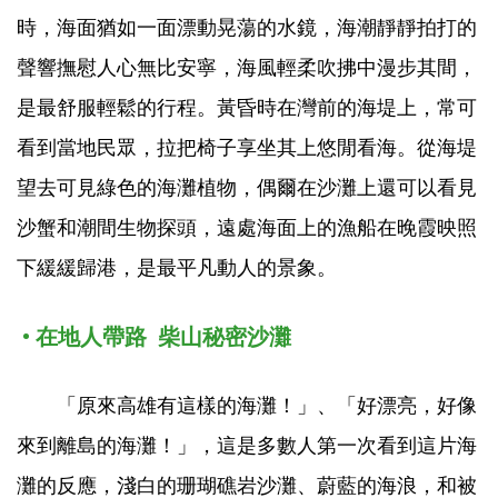
時，海面猶如一面漂動晃蕩的水鏡，海潮靜靜拍打的
聲響撫慰人心無比安寧，海風輕柔吹拂中漫步其間，
是最舒服輕鬆的行程。黃昏時在灣前的海堤上，常可
看到當地民眾，拉把椅子享坐其上悠閒看海。從海堤
望去可見綠色的海灘植物，偶爾在沙灘上還可以看見
沙蟹和潮間生物探頭，遠處海面上的漁船在晚霞映照
下緩緩歸港，是最平凡動人的景象。
• 在地人帶路 柴山秘密沙灘
「原來高雄有這樣的海灘！」、「好漂亮，好像
來到離島的海灘！」，這是多數人第一次看到這片海
灘的反應，淺白的珊瑚礁岩沙灘、蔚藍的海浪，和被