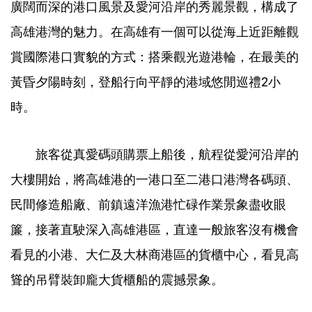
廣闊而深的港口風景及愛河沿岸的秀麗景觀，構成了
高雄港灣的魅力。在高雄有一個可以從海上近距離觀
賞國際港口實貌的方式：搭乘觀光遊港輪，在最美的
黃昏夕陽時刻，登船行向平靜的港域悠閒巡禮2小
時。
旅客從真愛碼頭購票上船後，航程從愛河沿岸的
大樓開始，將高雄港的一港口至二港口港灣各碼頭、
民間修造船廠、前鎮遠洋漁港忙碌作業景象盡收眼
簾，接著直駛深入高雄港區，直達一般旅客沒有機會
看見的小港、大仁及大林商港區的貨櫃中心，看見高
聳的吊臂裝卸龐大貨櫃船的震撼景象。