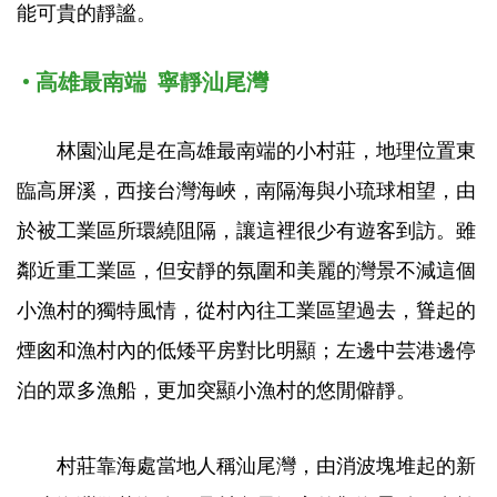
能可貴的靜謐。
• 高雄最南端 寧靜汕尾灣
林園汕尾是在高雄最南端的小村莊，地理位置東
臨高屏溪，西接台灣海峽，南隔海與小琉球相望，由
於被工業區所環繞阻隔，讓這裡很少有遊客到訪。雖
鄰近重工業區，但安靜的氛圍和美麗的灣景不減這個
小漁村的獨特風情，從村內往工業區望過去，聳起的
煙囪和漁村內的低矮平房對比明顯；左邊中芸港邊停
泊的眾多漁船，更加突顯小漁村的悠閒僻靜。
村莊靠海處當地人稱汕尾灣，由消波塊堆起的新