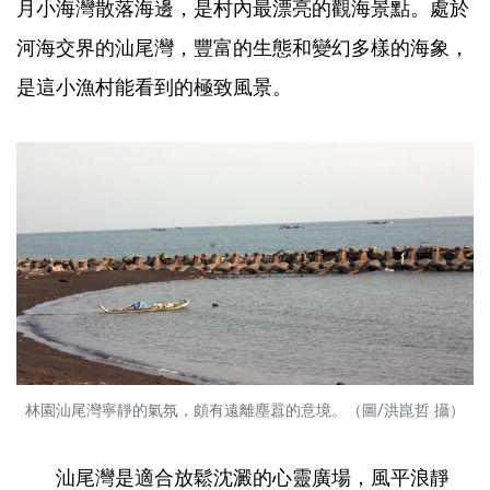
月小海灣散落海邊，是村內最漂亮的觀海景點。處於
河海交界的汕尾灣，豐富的生態和變幻多樣的海象，
是這小漁村能看到的極致風景。
林園汕尾灣寧靜的氣氛，頗有遠離塵囂的意境。（圖/洪崑哲 攝）
汕尾灣是適合放鬆沈澱的心靈廣場，風平浪靜