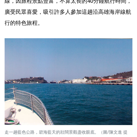
線，因旅程景點豐富，不算太長的40分鐘航行時間，
廣受民眾喜愛，吸引許多人參加這趟沿高雄海岸線航
行的特色旅程。
走一趟藍色公路，碧海藍天的壯闊景觀盡收眼底。（圖/陳文進 提