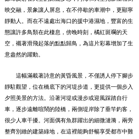
映交融，景象讓人屏息，在不停歇的車潮中，更顯寧
靜動人。而在不遠處出海口的援中港濕地，豐富的生
態讓許多鳥類在此棲息，傍晚時刻，橘紅斑斕的天
空，襯著滑飛起落的點點歸鳥，為這片彩幕增加了生
意盎然的躍動。
這幅滿載著詩意的黃昏風景，不僅誘人停下腳步
靜駐觀望，位在橋底下的河堤步道，更提供一個步入
夕照美景的方法。沿著河堤或漫步或迎風踩踏自行
車，逐步遠離喧鬧的陸橋，兩側堤岸除了垂竿釣客，
很少人車干擾。河面偶有魚群躍出的細微漣漪，兩旁
整齊別緻的建築綠地，在這裡能夠舒暢享受都市中難