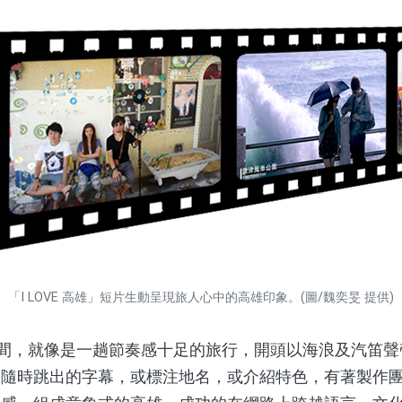
「I LOVE 高雄」短片生動呈現旅人心中的高雄印象。(圖/魏奕旻 提供)
間，就像是一趟節奏感十足的旅行，開頭以海浪及汽笛聲
；隨時跳出的字幕，或標注地名，或介紹特色，有著製作