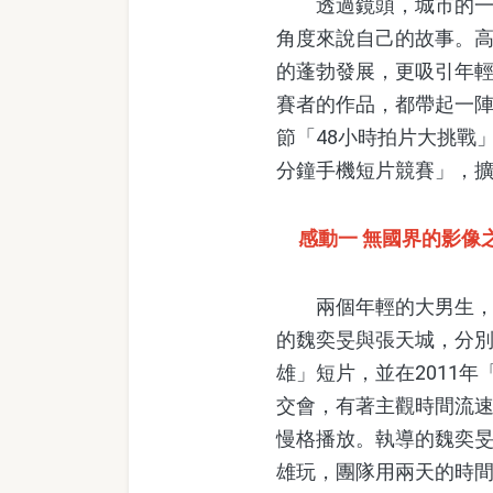
透過鏡頭，城市的一物
角度來說自己的故事。
的蓬勃發展，更吸引年
賽者的作品，都帶起一陣
節「48小時拍片大挑戰
分鐘手機短片競賽」，
感動一 無國界的影像之美
兩個年輕的大男生，一
的魏奕旻與張天城，分別
雄」短片，並在2011
交會，有著主觀時間流
慢格播放。執導的魏奕
雄玩，團隊用兩天的時