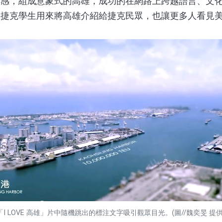
美感，組成意象式的高雄，成功的在網路上跨越語言、文
的捷克學生用來將高雄介紹給捷克民眾，也讓更多人看見
「I LOVE 高雄」片中隨機跳出的標注文字吸引觀眾目光。(圖//魏奕旻 提供