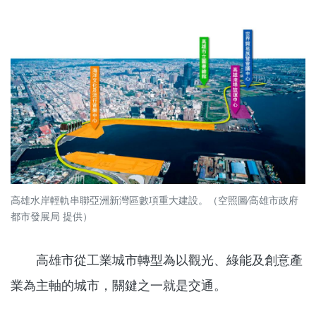
高雄水岸輕軌串聯亞洲新灣區數項重大建設。（空照圖∕高雄市政府
都市發展局 提供）
高雄市從工業城市轉型為以觀光、綠能及創意產
業為主軸的城市，關鍵之一就是交通。