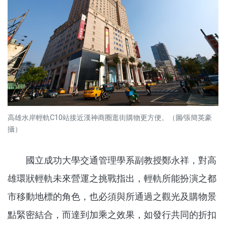
高雄水岸輕軌C10站接近漢神商圈逛街購物更方便。（圖∕張簡英豪
攝）
國立成功大學交通管理學系副教授鄭永祥，對高
雄環狀輕軌未來營運之挑戰指出，輕軌所能扮演之都
市移動地標的角色，也必須與所通過之觀光及購物景
點緊密結合，而達到加乘之效果，如發行共同的折扣