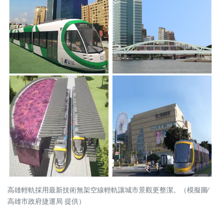
高雄輕軌採用最新技術無架空線輕軌讓城市景觀更整潔。（模擬圖∕
高雄市政府捷運局 提供）