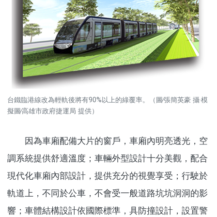
台鐵臨港線改為輕軌後將有90%以上的綠覆率。（圖∕張簡英豪 攝‧模
擬圖∕高雄市政府捷運局 提供）
因為車廂配備大片的窗戶，車廂內明亮透光，空
調系統提供舒適溫度；車輛外型設計十分美觀，配合
現代化車廂內部設計，提供充分的視覺享受；行駛於
軌道上，不同於公車，不會受一般道路坑坑洞洞的影
響；車體結構設計依國際標準，具防撞設計，設置警