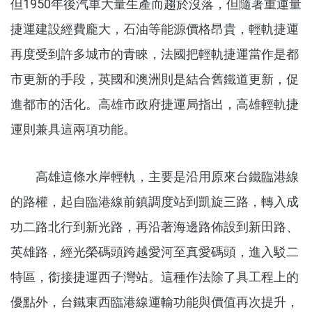
但1950年後汽車大量生產而趨於沒落，但隨著重運量
捷運建設經費龐大，石油等能源價格昂貴，輕軌捷運
再度受到許多城市的青睞，法國把輕軌捷運當作是都
市更新的手段，英國和澳洲則是結合舊鐵道更新，促
進都市的活化。高雄市政府捷運局指出，高雄輕軌捷
運則兼具這兩項功能。
高雄這條水岸輕軌，主要是沿用原來台鐵臨港線
的路權，起自臨港線前鎮調度站到凱旋三路，轉入成
功二路北行到新光路，再沿著海邊路佈設到新田路、
英雄路，經光榮碼頭跨越愛河至真愛碼頭，進入駁二
特區，銜接捷運西子灣站。這種作法除了具工程上的
優點外，台鐵東西臨港線運輸功能與價值再次提升，