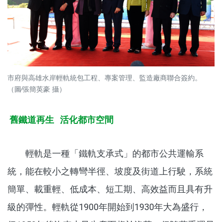
市府與高雄水岸輕軌統包工程、專案管理、監造廠商聯合簽約。
（圖∕張簡英豪 攝）
舊鐵道再生 活化都市空間
輕軌是一種「鐵軌支承式」的都市公共運輸系
統，能在較小之轉彎半徑、坡度及街道上行駛，系統
簡單、載重輕、低成本、短工期、高效益而且具有升
級的彈性。輕軌從1900年開始到1930年大為盛行，