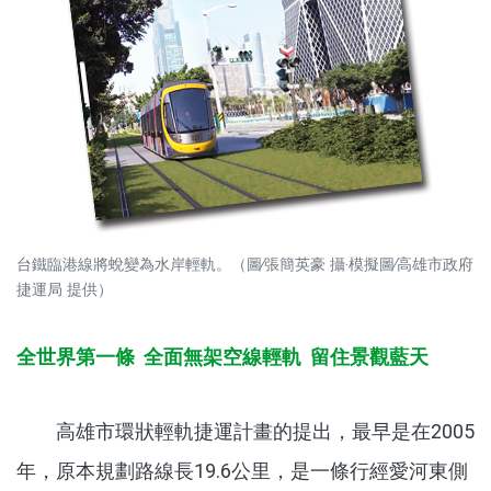
台鐵臨港線將蛻變為水岸輕軌。（圖∕張簡英豪 攝‧模擬圖∕高雄市政府
捷運局 提供）
全世界第一條 全面無架空線輕軌 留住景觀藍天
高雄市環狀輕軌捷運計畫的提出，最早是在2005
年，原本規劃路線長19.6公里，是一條行經愛河東側