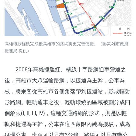
高雄環狀輕軌完成後高雄市的路網將更完善便捷。（圖∕高雄市政府
捷運局 提供）
2008年高雄捷運紅、橘線十字路網通車營運之
後，高雄市大眾運輸路網，以捷運為主幹，公車為
枝，將乘客從高雄市各個角落帶到捷運站，形成輻射
形路網。輕軌通車之後，輕軌環繞的區域被劃分成四
個象限(I, II, III, IV)，這種交通路網的形式，則是以輕
軌和捷運為主幹，公車在這四象限內純為接駁，成為
循環公車，班距可以只有3分鐘，路線可以只有幾公