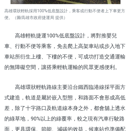
高雄環狀輕軌採用100%低底盤設計，乘客或行動不便者上下車更方
便。（圖∕高雄市政府捷運局 提供）
高雄輕軌捷運100%低底盤設計，將對推嬰兒
車、行動不便等乘客，免去爬上高架車站或步入地下
車站所衍生上樓、下樓的不便，可成功打造交通運輸
的無障礙空間，讓搭乘輕軌運輸的民眾更感便利。
高雄環狀輕軌路線主要沿台鐵西臨港線採平面方
式建造，軌道是屬於嵌入型態，和路面不會形成高低
差，除了十字路口及軌道線本身之外，都會舖上透水
的綠草地，90%以上的綠覆率，較之現有汽車行駛路
面，更具環保、節能、減碳的效益，候車站也準備配