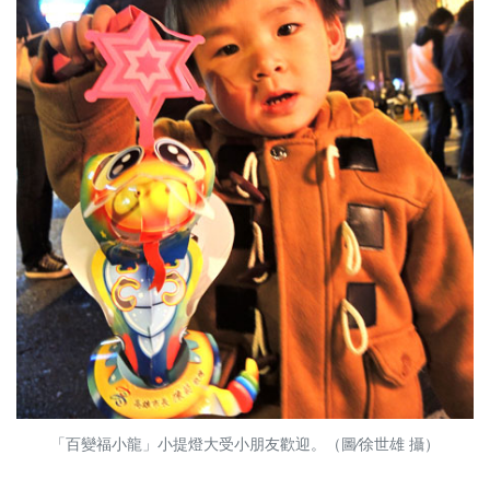
「百變福小龍」小提燈大受小朋友歡迎。（圖∕徐世雄 攝）