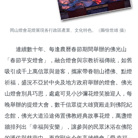
岡山燈會花燈展現各行政區產業、文化特色。（圖∕徐世雄 攝）
連續數十年、每逢農曆春節期間舉辦的佛光山
「春節平安燈會」，融合燈會與宗教祈福傳統，如舊
吸引成千上萬信眾與遊客，攜家帶眷朝山禮佛、點燈
祈福，盛況不亞於中央及地方政府舉辦的燈會。佛光
山燈會別具巧思，處處可見小沙彌花燈笑臉迎人，每
晚舉辦的提燈大會，數千信眾從大雄寶殿走到佛陀紀
念館，佛光大道沿途佈置佛教經典故事花燈，萬盞燈
牆排列出「幸福與安樂」，讓參與的民眾沐浴在佛陀
的護佑與慈悲中，更突顯出今年高雄燈會「愛‧幸福」