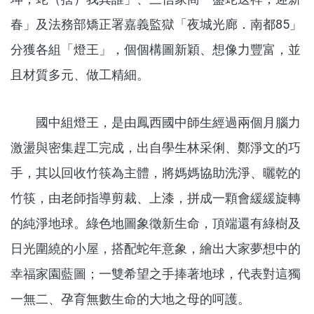
春」及法務部矯正署嘉義監獄「夜城光廊．南都85」
分獲各組「燈王」，個個構圖新穎、想像力豐富，並
且材質多元、做工精細。
國中組燈王，是由鳳西國中師生經過兩個月腦力
激盪與密集趕工完成，出自學生林采俐、鄭淨文的巧
手，其以回收竹筷為主體，將媽媽協助洗淨、曬乾的
竹筷，由老師指導剪裁、上漆，拼成一顆會緩緩旋轉
的純淨地球。綠色地圖象徵新生命，頂端還有綠樹及
日光圍繞的小屋，搭配蛇年意象，繪出大家夢想中的
幸福家園藍圖；一雙希望之手捧著地球，代表對這獨
一無二、孕育無數生命的大地之母的呵護。