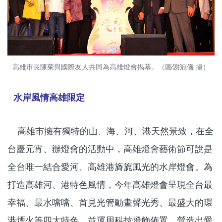
高雄市長陳菊與國際友人共同為高雄燈會揭幕。（圖∕謝冠儀 攝）
水岸
風情高雄
限定
高雄市擁有獨特的山、海、河、港天然景致，在全
台慶元宵、辦燈會的活動中，高雄燈會藝術節可說是
全台唯一結合愛河、高雄港旖旎風光的水岸燈會。為
打造高雄河、港特色風情，今年高雄燈會呈現全台最
幸福、最水噹噹、首見光管動畫聲光秀、最盛大的環
港煙火等四大特色，並運用科技燈飾佈置，營造出愛