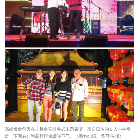
高雄燈會每天在主舞台安排各式主題表演，來自日本的友人小林幸
雄（下圖右）對高雄燈會讚嘆不已。（圖∕鮑忠暉、吳冠涵 攝）