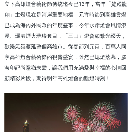
立下高雄燈會藝術節傳統迄今已13年，當年「鰲躍龍
翔」主燈現在是河岸重要地標，元宵時節到高雄賞燈
已成為海內外民眾的年度盛事，今年水岸燈會風情浪
漫、環港煙火璀璨奪目，「三山」燈會如繁光綴天，
歡樂氣氛蔓延整個高雄市。從春節到元宵，百萬人同
享高雄燈會藝術節的視覺盛宴，雖然已熄燈落幕，腦
海印記尚意猶未盡，讓我們用充滿愛與幸福的心情回
顧精彩片段，期待明年高雄燈會的點燈時刻！