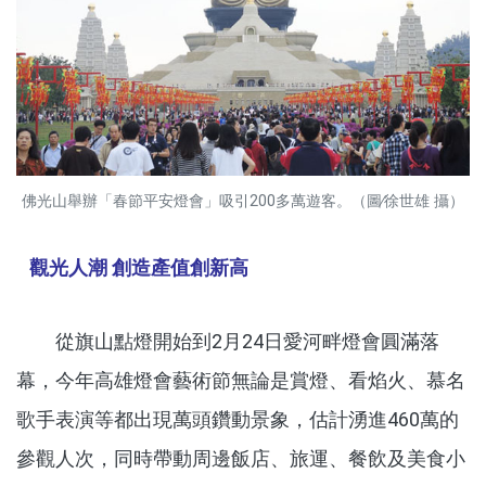
佛光山舉辦「春節平安燈會」吸引200多萬遊客。（圖∕徐世雄 攝）
觀光人潮 創造產值創新高
從旗山點燈開始到2月24日愛河畔燈會圓滿落
幕，今年高雄燈會藝術節無論是賞燈、看焰火、慕名
歌手表演等都出現萬頭鑽動景象，估計湧進460萬的
參觀人次，同時帶動周邊飯店、旅運、餐飲及美食小