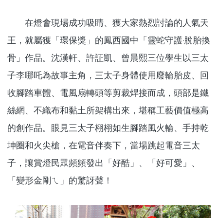
在燈會現場成功吸睛、獲大家熱烈討論的人氣天
王，就屬獲「環保獎」的鳳西國中「靈蛇守護‧脫胎換
骨」作品。沈漢軒、許証凱、曾晨熙三位學生以三太
子李哪吒為故事主角，三太子身體使用廢輪胎皮、回
收腳踏車體、電風扇轉頭等剪裁焊接而成，頭部是鐵
絲網、不織布和黏土所架構出來，堪稱工藝價值極高
的創作品。眼見三太子栩栩如生腳踏風火輪、手持乾
坤圈和火尖槍，在電音伴奏下，當場跳起電音三太
子，讓賞燈民眾頻頻發出「好酷」、「好可愛」、
「變形金剛ㄟ」的驚訝聲！