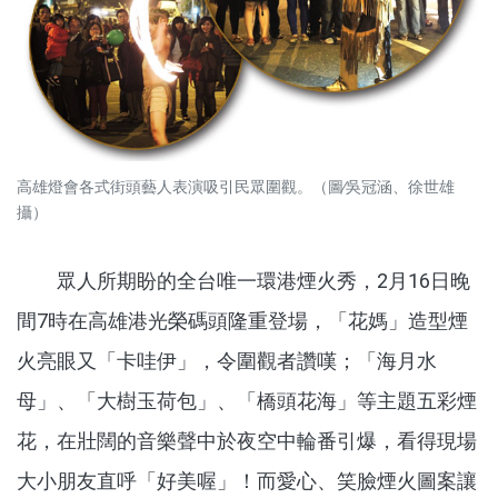
高雄燈會各式街頭藝人表演吸引民眾圍觀。（圖∕吳冠涵、徐世雄
攝）
眾人所期盼的全台唯一環港煙火秀，2月16日晚
間7時在高雄港光榮碼頭隆重登場，「花媽」造型煙
火亮眼又「卡哇伊」，令圍觀者讚嘆；「海月水
母」、「大樹玉荷包」、「橋頭花海」等主題五彩煙
花，在壯闊的音樂聲中於夜空中輪番引爆，看得現場
大小朋友直呼「好美喔」！而愛心、笑臉煙火圖案讓