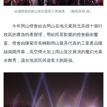
結滿燈籠的旗山老街賞燈人潮洶湧。（圖∕徐世雄 攝）
今年岡山燈會結合岡山在地元素與北高雄十個行
政區的農漁特產辦理，帶給民眾歡樂的燈會藝術饗
宴。燈會由陳菊市長轉動岡山最具代表的工業產品螺
絲揭開序幕，高空煙火加上岡山首次展演的魔幻光幕
水舞秀，讓在地居民與遊客大飽眼福。