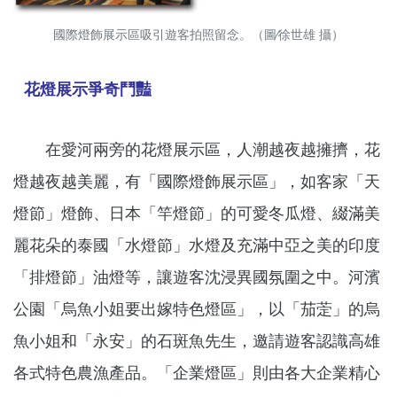
國際燈飾展示區吸引遊客拍照留念。（圖∕徐世雄 攝）
花燈展示爭奇鬥豔
在愛河兩旁的花燈展示區，人潮越夜越擁擠，花
燈越夜越美麗，有「國際燈飾展示區」，如客家「天
燈節」燈飾、日本「竿燈節」的可愛冬瓜燈、綴滿美
麗花朵的泰國「水燈節」水燈及充滿中亞之美的印度
「排燈節」油燈等，讓遊客沈浸異國氛圍之中。河濱
公園「烏魚小姐要出嫁特色燈區」，以「茄萣」的烏
魚小姐和「永安」的石斑魚先生，邀請遊客認識高雄
各式特色農漁產品。「企業燈區」則由各大企業精心