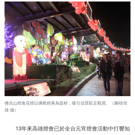
佛光山燈會花燈以佛教經典為題材，吸引信眾駐足觀賞。（圖∕徐世
雄 攝）
13年來高雄燈會已於全台元宵燈會活動中打響知