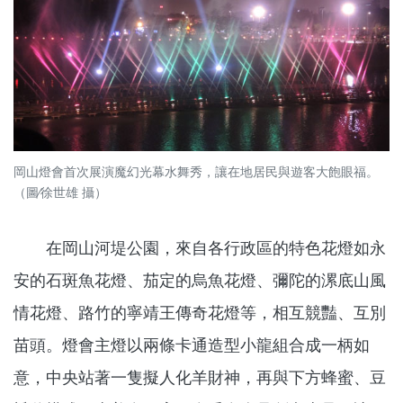
岡山燈會首次展演魔幻光幕水舞秀，讓在地居民與遊客大飽眼福。
（圖∕徐世雄 攝）
在岡山河堤公園，來自各行政區的特色花燈如永
安的石斑魚花燈、茄定的烏魚花燈、彌陀的漯底山風
情花燈、路竹的寧靖王傳奇花燈等，相互競豔、互別
苗頭。燈會主燈以兩條卡通造型小龍組合成一柄如
意，中央站著一隻擬人化羊財神，再與下方蜂蜜、豆