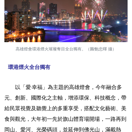
高雄燈會環港煙火璀璨奪目全台獨有。（圖∕鮑忠暉 攝）
環港煙火全台獨有
以「愛‧幸福」為主題的高雄燈會，今年融合多
元、創新、國際化之主軸，增添環保、科技概念，帶
給民眾視覺及聽覺上的多重享受，搭配文化藝術、美
食與觀光，大年初一先於旗山體育場開場，一路再到
岡山、愛河、光榮碼頭，並延伸到佛光山，滿載熱