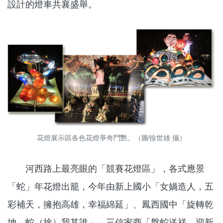
設計的燈車共襄盛舉。
花燈展示區各色花燈爭奇鬥艷。（圖∕徐世雄 攝）
河西路上最亮眼的「競賽花燈區」，各式應景
「蛇」年花燈出籠，今年由新上國小「女媧造人，五
彩補天，擁抱高雄，幸福綿延」、鳳西國中「旋轉乾
坤，蛇（捨）我其誰」、三信家商「盤蛇送祥，迎新