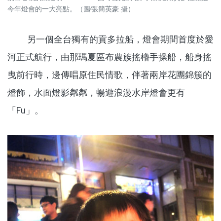
今年燈會的一大亮點。（圖∕張簡英豪 攝）
另一個全台獨有的貢多拉船，燈會期間首度於愛
河正式航行，由那瑪夏區布農族搖櫓手操船，船身搖
曳前行時，邊傳唱原住民情歌，伴著兩岸花團錦簇的
燈飾，水面燈影粼粼，暢遊浪漫水岸燈會更有
「Fu」。