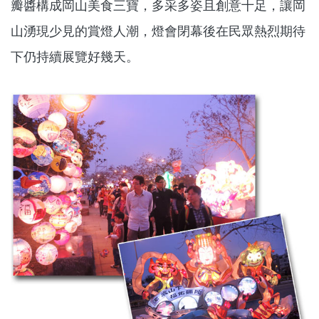
瓣醬構成岡山美食三寶，多采多姿且創意十足，讓岡
山湧現少見的賞燈人潮，燈會閉幕後在民眾熱烈期待
下仍持續展覽好幾天。