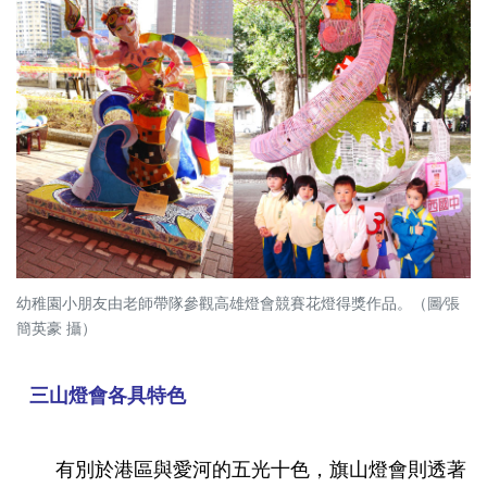
幼稚園小朋友由老師帶隊參觀高雄燈會競賽花燈得獎作品。（圖∕張
簡英豪 攝）
三山燈會各具特色
有別於港區與愛河的五光十色，旗山燈會則透著