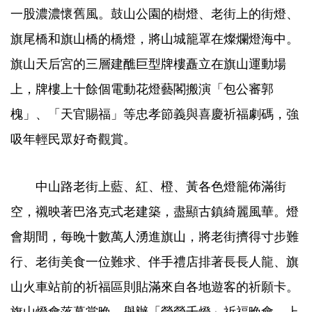
一股濃濃懷舊風。鼓山公園的樹燈、老街上的街燈、
旗尾橋和旗山橋的橋燈，將山城籠罩在燦爛燈海中。
旗山天后宮的三層建醮巨型牌樓矗立在旗山運動場
上，牌樓上十餘個電動花燈藝閣搬演「包公審郭
槐」、「天官賜福」等忠孝節義與喜慶祈福劇碼，強
吸年輕民眾好奇觀賞。
中山路老街上藍、紅、橙、黃各色燈籠佈滿街
空，襯映著巴洛克式老建築，盡顯古鎮綺麗風華。燈
會期間，每晚十數萬人湧進旗山，將老街擠得寸步難
行、老街美食一位難求、伴手禮店排著長長人龍、旗
山火車站前的祈福區則貼滿來自各地遊客的祈願卡。
旗山燈會落幕當晚，舉辦「熒熒千燈」祈福晚會，上