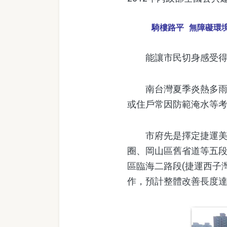
騎樓路平 無障礙環
能讓市民切身感受得到
南台灣夏季炎熱多雨，
或住戶常因防範淹水等
市府先是擇定捷運美麗
圈、岡山區舊省道等五
區臨海二路段(捷運西子
作，預計整體改善長度達3