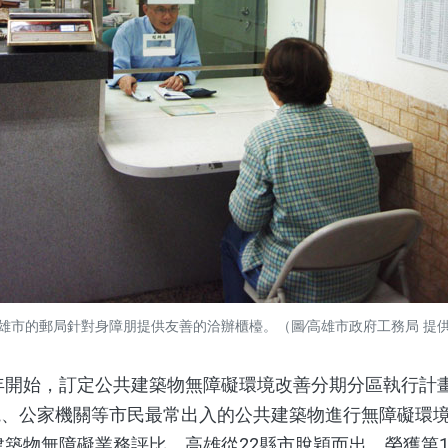
雄市的郵局針對身障朋提供友善的洽辦櫃檯。（圖∕高雄市政府工務局 提
年開始，訂定公共建築物無障礙環境改善分期分區執行計
院、公家機關等市民最常出入的公共建築物進行無障礙環
共建築物無障礙業務評比，高雄從22縣市脫穎而出，榮獲第