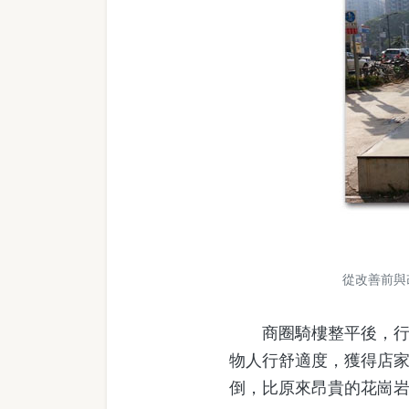
從改善前與
商圈騎樓整平後，行動
物人行舒適度，獲得店
倒，比原來昂貴的花崗