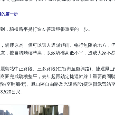
境的第一步
，騎樓路平是打造友善環境很重要的一步。
騎樓原是一個可以讓人遮陽避雨、暢行無阻的地方，但
考慮，擅自將騎樓墊高，以致騎樓高低不平，造成大家不
島站中正路段、三多路段(仁智街至復興路)、捷運鳳山
段商圈完成騎樓整平，去年起再鎖定捷運軸線上重要商圈
灣站至哨船街)、鳳山區自由路及光遠路段(捷運衛武營站
,620公尺。