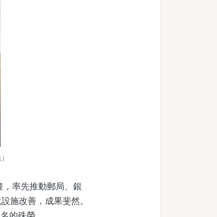
供）
畫，率先推動郵局、銀
境設施改善，成果斐然。
1名的殊榮。