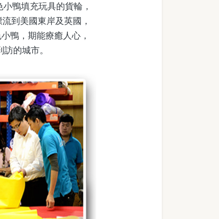
色小鴨填充玩具的貨輪，
漂流到美國東岸及英國，
色小鴨，期能療癒人心，
到訪的城市。