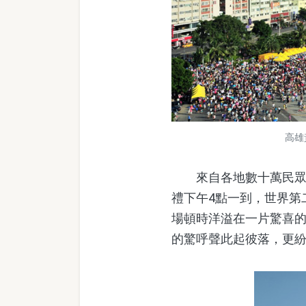
高雄
來自各地數十萬民眾攜
禮下午4點一到，世界第
場頓時洋溢在一片驚喜
的驚呼聲此起彼落，更