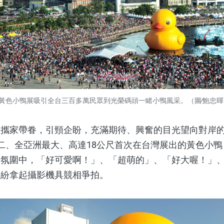
黃色小鴨展吸引全台三百多萬民眾到光榮碼頭一睹小鴨風采。（圖∕鮑忠暉
家帶眷，引頸企盼，充滿期待、興奮的目光望向對岸的
二、全亞洲最大、高達18公尺首次在台灣展出的黃色小
的氛圍中，「好可愛啊！」、「超萌的」、「好大喔！」
紛紛拿起攝影機具競相爭拍。