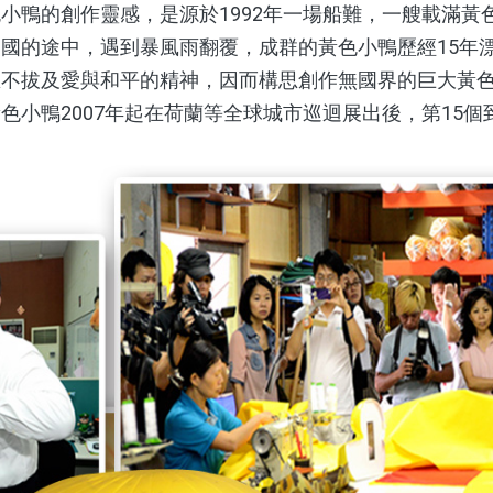
鴨的創作靈感，是源於1992年一場船難，一艘載滿黃
國的途中，遇到暴風雨翻覆，成群的黃色小鴨歷經15年
忍不拔及愛與和平的精神，因而構思創作無國界的巨大黃
色小鴨2007年起在荷蘭等全球城市巡迴展出後，第15個