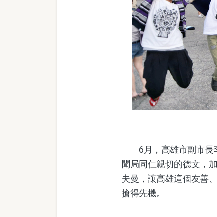
6月，高雄市副市長李
聞局同仁親切的德文，
夫曼，讓高雄這個友善
搶得先機。