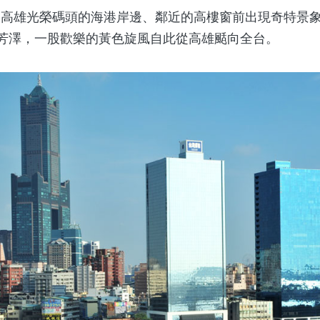
雄光榮碼頭的海港岸邊、鄰近的高樓窗前出現奇特景象
uck）芳澤，一股歡樂的黃色旋風自此從高雄颳向全台。