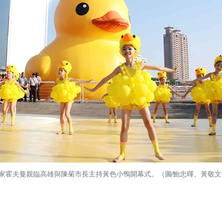
家霍夫曼親臨高雄與陳菊市長主持黃色小鴨開幕式。（圖∕鮑忠暉、黃敬文