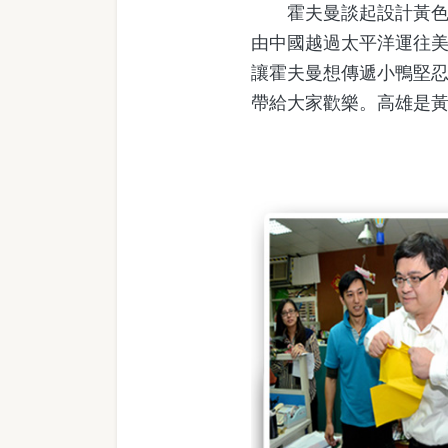
霍夫曼談起設計黃色小
由中國越過太平洋運往美
讓霍夫曼想傳遞小鴨堅
帶給大家歡樂。高雄是黃