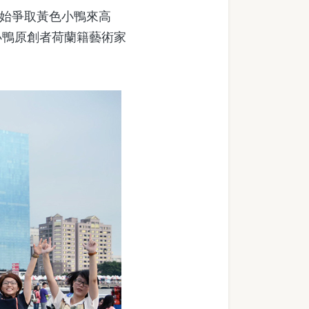
開始爭取黃色小鴨來高
小鴨原創者荷蘭籍藝術家