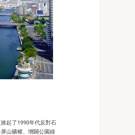
起了1990年代反對石
半屏山礦權、增闢公園綠