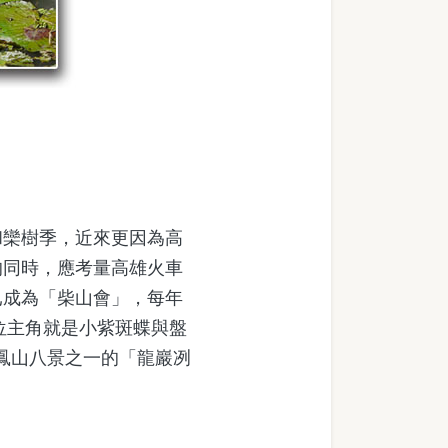
欒樹季，近來更因為高
的同時，應考量高雄火車
已成為「柴山會」，每年
位主角就是小紫斑蝶與盤
末鳳山八景之一的「龍巖冽