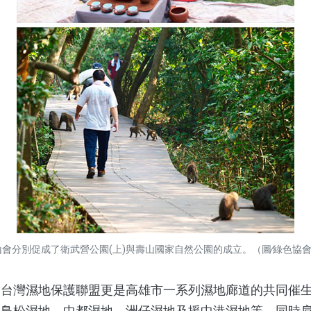
會分別促成了衛武營公園(上)與壽山國家自然公園的成立。（圖∕綠色協會 
灣濕地保護聯盟更是高雄市一系列濕地廊道的共同催生
營鳥松濕地、中都濕地、洲仔濕地及援中港濕地等，同時