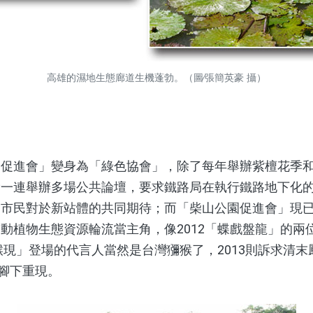
高雄的濕地生態廊道生機蓬勃。（圖∕張簡英豪 攝）
進會」變身為「綠色協會」，除了每年舉辦紫檀花季和
費一連舉辦多場公共論壇，要求鐵路局在執行鐵路地下化
和市民對於新站體的共同期待；而「柴山公園促進會」現
動植物生態資源輪流當主角，像2012「蝶戲盤龍」的兩
靈猴現」登場的代言人當然是台灣獼猴了，2013則訴求清
腳下重現。