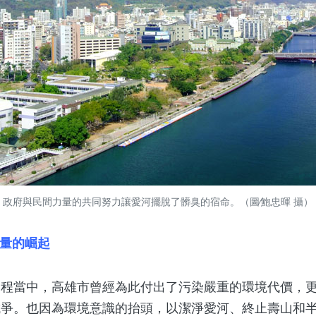
政府與民間力量的共同努力讓愛河擺脫了髒臭的宿命。（圖∕鮑忠暉 攝）
力量的崛起
當中，高雄市曾經為此付出了污染嚴重的環境代價，更掀
抗爭。也因為環境意識的抬頭，以潔淨愛河、終止壽山和