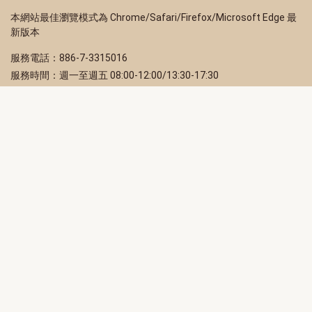
本網站最佳瀏覽模式為 Chrome/Safari/Firefox/Microsoft Edge 最
新版本
服務電話：886-7-3315016
服務時間：週一至週五 08:00-12:00/13:30-17:30
服務地址：80203 高雄市苓雅區四維三路 2 號 2 樓
訂閱電子報
立即填寫 Email，訂閱高雄畫刊電子期刊
訂閱
取消訂閱
訂閱將視為您已了解並同意本站
隱私權政策
此網站受reCAPTCHA和Google保護
隱私政策
和
服務條款
適用。
高雄市政府新聞局Facebook粉絲專頁
高雄市政府Line官方帳號
高雄市政府Instagram官方帳號
高雄市政府Twitter官方帳號
高雄市政府Youtube頻道