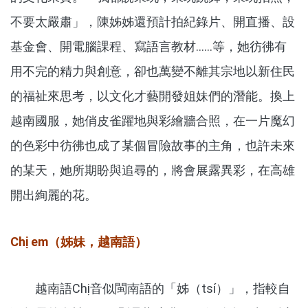
不要太嚴肅」，陳姊姊還預計拍紀錄片、開直播、設
基金會、開電腦課程、寫語言教材……等，她彷彿有
用不完的精力與創意，卻也萬變不離其宗地以新住民
的福祉來思考，以文化才藝開發姐妹們的潛能。換上
越南國服，她俏皮雀躍地與彩繪牆合照，在一片魔幻
的色彩中彷彿也成了某個冒險故事的主角，也許未來
的某天，她所期盼與追尋的，將會展露異彩，在高雄
開出絢麗的花。
Chị em（姊妹，越南語）
越南語Chị音似閩南語的「姊（tsí）」，指較自