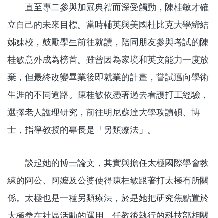
直至專二參與加冠典禮而深受觸動，陳桂敏才確
立自己的未來目標。當時輔英與美國杜比克大學締結
姊妹校，鼓勵學生前往就讀，陪同朋友參與考試的陳
桂敏意外成為榜首。雖曾因為家境和英文能力一度放
棄，但最終改變畢業後即就業的計畫，嘗試邁向學術
生涯的不同道路。陳桂敏依憑著過去看護打工經驗，
選擇老人護理研究，前往明尼蘇達大學攻讀碩、博
士，指導教授的專長是「另類療法」。
談起她的博士論文，其實與擔任太極國際學會教
練的阿公、阿嬤及公婆使得陳桂敏跟著打太極有所關
係。太極也是一種另類療法，於是她把研究焦點置於
太極拳在社區活動的運用。任教後執行的科技部相關