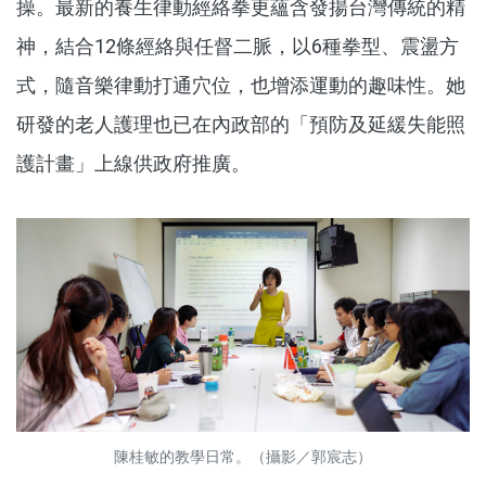
操。最新的養生律動經絡拳更蘊含發揚台灣傳統的精
神，結合12條經絡與任督二脈，以6種拳型、震盪方
式，隨音樂律動打通穴位，也增添運動的趣味性。她
研發的老人護理也已在內政部的「預防及延緩失能照
護計畫」上線供政府推廣。
陳桂敏的教學日常。（攝影／郭宸志）