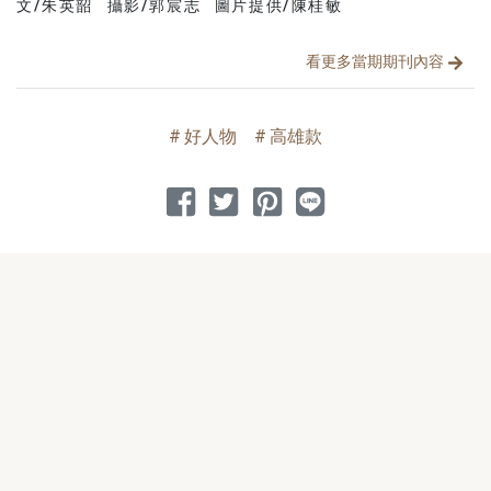
文/朱英韶
攝影/郭宸志
圖片提供/陳桂敏
文章分類
分享文章
看更多當期期刊內容
好人物
高雄款
分享到 Facebook
分享到 Twitter
分享到 Pinterest
分享到 Line