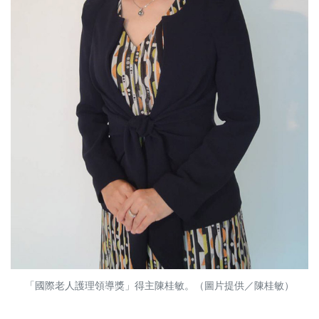
「國際老人護理領導獎」得主陳桂敏。（圖片提供／陳桂敏）